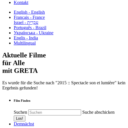
Kontakt
English - English
Français - France
עִבְרִית - Israel
Português - Brazil
Українська - Ukraine
Englis - India
Multilingual
Aktuelle Filme
für Alle
mit GRETA
Es wurde für die Suche nach "2015 :: Spectacle son et lumière" kein
Ergebnis gefunden!
Film Finden
Suchen
Suche abschicken
Demnächst