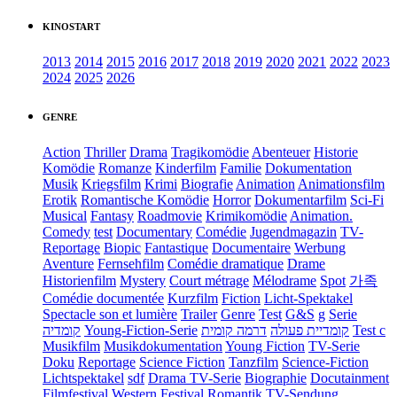
KINOSTART
2013
2014
2015
2016
2017
2018
2019
2020
2021
2022
2023
2024
2025
2026
GENRE
Action
Thriller
Drama
Tragikomödie
Abenteuer
Historie
Komödie
Romanze
Kinderfilm
Familie
Dokumentation
Musik
Kriegsfilm
Krimi
Biografie
Animation
Animationsfilm
Erotik
Romantische Komödie
Horror
Dokumentarfilm
Sci-Fi
Musical
Fantasy
Roadmovie
Krimikomödie
Animation.
Comedy
test
Documentary
Comédie
Jugendmagazin
TV-
Reportage
Biopic
Fantastique
Documentaire
Werbung
Aventure
Fernsehfilm
Comédie dramatique
Drame
Historienfilm
Mystery
Court métrage
Mélodrame
Spot
가족
Comédie documentée
Kurzfilm
Fiction
Licht-Spektakel
Spectacle son et lumière
Trailer
Genre
Test
G&S
g
Serie
קומדיה
Young-Fiction-Serie
דרמה קומית
קומדיית פעולה
Test c
Musikfilm
Musikdokumentation
Young Fiction
TV-Serie
Doku
Reportage
Science Fiction
Tanzfilm
Science-Fiction
Lichtspektakel
sdf
Drama TV-Serie
Biographie
Docutainment
Filmfestival
Western
Festival
Romantik
TV-Sendung