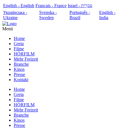
English - English
Français - France
עִבְרִית - Israel
Українська -
Svenska -
Português -
English -
Ukraine
Sweden
Brazil
India
Menü
Home
Greta
Filme
HÖRFILM
Mehr Freizeit
Branche
Kinos
Presse
Kontakt
Home
Greta
Filme
HÖRFILM
Mehr Freizeit
Branche
Kinos
Presse