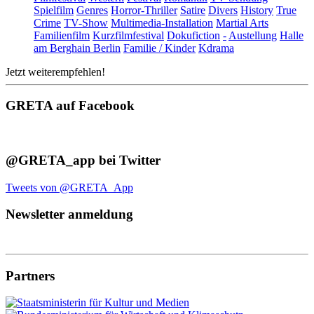
Spielfilm
Genres
Horror-Thriller
Satire
Divers
History
True
Crime
TV-Show
Multimedia-Installation
Martial Arts
Familienfilm
Kurzfilmfestival
Dokufiction
-
Austellung
Halle
am Berghain Berlin
Familie / Kinder
Kdrama
Jetzt weiterempfehlen!
GRETA auf Facebook
@GRETA_app bei Twitter
Tweets von @GRETA_App
Newsletter anmeldung
Partners