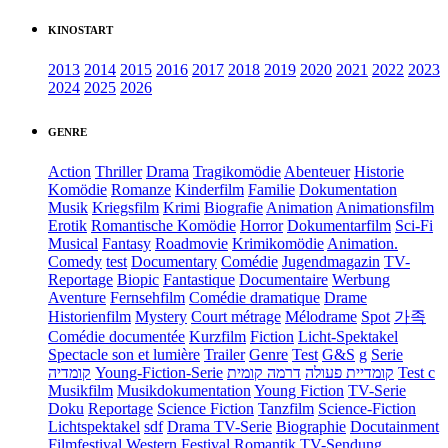
KINOSTART
2013
2014
2015
2016
2017
2018
2019
2020
2021
2022
2023
2024
2025
2026
GENRE
Action
Thriller
Drama
Tragikomödie
Abenteuer
Historie
Komödie
Romanze
Kinderfilm
Familie
Dokumentation
Musik
Kriegsfilm
Krimi
Biografie
Animation
Animationsfilm
Erotik
Romantische Komödie
Horror
Dokumentarfilm
Sci-Fi
Musical
Fantasy
Roadmovie
Krimikomödie
Animation.
Comedy
test
Documentary
Comédie
Jugendmagazin
TV-
Reportage
Biopic
Fantastique
Documentaire
Werbung
Aventure
Fernsehfilm
Comédie dramatique
Drame
Historienfilm
Mystery
Court métrage
Mélodrame
Spot
가족
Comédie documentée
Kurzfilm
Fiction
Licht-Spektakel
Spectacle son et lumière
Trailer
Genre
Test
G&S
g
Serie
קומדיה
Young-Fiction-Serie
דרמה קומית
קומדיית פעולה
Test c
Musikfilm
Musikdokumentation
Young Fiction
TV-Serie
Doku
Reportage
Science Fiction
Tanzfilm
Science-Fiction
Lichtspektakel
sdf
Drama TV-Serie
Biographie
Docutainment
Filmfestival
Western
Festival
Romantik
TV-Sendung