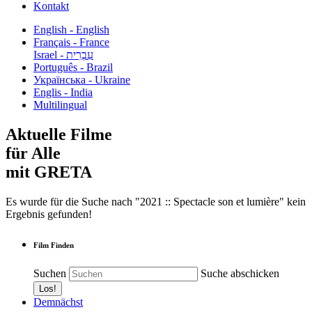
Kontakt
English - English
Français - France
עִבְרִית - Israel
Português - Brazil
Українська - Ukraine
Englis - India
Multilingual
Aktuelle Filme
für Alle
mit GRETA
Es wurde für die Suche nach "2021 :: Spectacle son et lumière" kein
Ergebnis gefunden!
Film Finden
Suchen
Suche abschicken
Demnächst