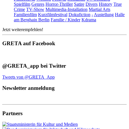
Spielfilm
Genres
Horror-Thriller
Satire
Divers
History
True
Crime
TV-Show
Multimedia-Installation
Martial Arts
Familienfilm
Kurzfilmfestival
Dokufiction
-
Austellung
Halle
am Berghain Berlin
Familie / Kinder
Kdrama
Jetzt weiterempfehlen!
GRETA auf Facebook
@GRETA_app bei Twitter
Tweets von @GRETA_App
Newsletter anmeldung
Partners