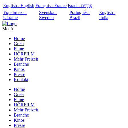
English - English
Français - France
עִבְרִית - Israel
Українська -
Svenska -
Português -
English -
Ukraine
Sweden
Brazil
India
Menü
Home
Greta
Filme
HÖRFILM
Mehr Freizeit
Branche
Kinos
Presse
Kontakt
Home
Greta
Filme
HÖRFILM
Mehr Freizeit
Branche
Kinos
Presse