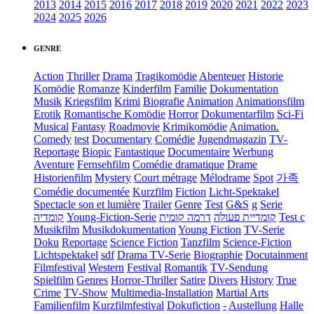
2013
2014
2015
2016
2017
2018
2019
2020
2021
2022
2023
2024
2025
2026
GENRE
Action
Thriller
Drama
Tragikomödie
Abenteuer
Historie
Komödie
Romanze
Kinderfilm
Familie
Dokumentation
Musik
Kriegsfilm
Krimi
Biografie
Animation
Animationsfilm
Erotik
Romantische Komödie
Horror
Dokumentarfilm
Sci-Fi
Musical
Fantasy
Roadmovie
Krimikomödie
Animation.
Comedy
test
Documentary
Comédie
Jugendmagazin
TV-
Reportage
Biopic
Fantastique
Documentaire
Werbung
Aventure
Fernsehfilm
Comédie dramatique
Drame
Historienfilm
Mystery
Court métrage
Mélodrame
Spot
가족
Comédie documentée
Kurzfilm
Fiction
Licht-Spektakel
Spectacle son et lumière
Trailer
Genre
Test
G&S
g
Serie
קומדיה
Young-Fiction-Serie
דרמה קומית
קומדיית פעולה
Test c
Musikfilm
Musikdokumentation
Young Fiction
TV-Serie
Doku
Reportage
Science Fiction
Tanzfilm
Science-Fiction
Lichtspektakel
sdf
Drama TV-Serie
Biographie
Docutainment
Filmfestival
Western
Festival
Romantik
TV-Sendung
Spielfilm
Genres
Horror-Thriller
Satire
Divers
History
True
Crime
TV-Show
Multimedia-Installation
Martial Arts
Familienfilm
Kurzfilmfestival
Dokufiction
-
Austellung
Halle