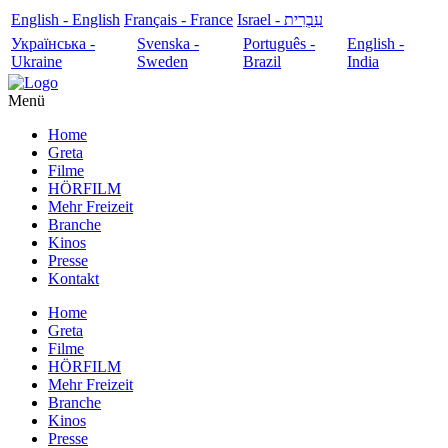
English - English
Français - France
עִבְרִית - Israel
Українська -
Svenska -
Português -
English -
Ukraine
Sweden
Brazil
India
Menü
Home
Greta
Filme
HÖRFILM
Mehr Freizeit
Branche
Kinos
Presse
Kontakt
Home
Greta
Filme
HÖRFILM
Mehr Freizeit
Branche
Kinos
Presse