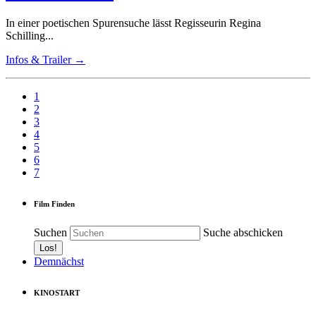
In einer poetischen Spurensuche lässt Regisseurin Regina
Schilling...
Infos & Trailer →
1
2
3
4
5
6
7
Film Finden
Suchen
Suche abschicken
Demnächst
KINOSTART