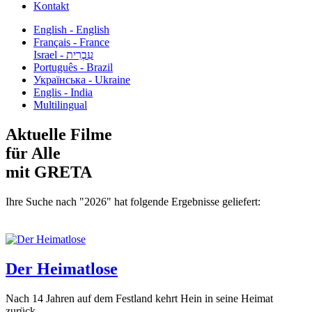
Kontakt
English - English
Français - France
עִבְרִית - Israel
Português - Brazil
Українська - Ukraine
Englis - India
Multilingual
Aktuelle Filme
für Alle
mit GRETA
Ihre Suche nach "2026" hat folgende Ergebnisse geliefert:
Der Heimatlose
Nach 14 Jahren auf dem Festland kehrt Hein in seine Heimat
zurück...