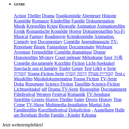
GENRE
Action
Thriller
Drama
Tragikomödie
Abenteuer
Historie
Komödie
Romanze
Kinderfilm
Familie
Dokumentation
Musik
Kriegsfilm
Krimi
Biografie
Animation
Animationsfilm
Erotik
Romantische Komödie
Horror
Dokumentarfilm
Sci-Fi
Musical
Fantasy
Roadmovie
Krimikomödie
Animation.
Comedy
test
Documentary
Comédie
Jugendmagazin
TV-
Reportage
Biopic
Fantastique
Documentaire
Werbung
Aventure
Fernsehfilm
Comédie dramatique
Drame
Historienfilm
Mystery
Court métrage
Mélodrame
Spot
가족
Comédie documentée
Kurzfilm
Fiction
Licht-Spektakel
Spectacle son et lumière
Trailer
Genre
Test
G&S
g
Serie
קומדיה
Young-Fiction-Serie
דרמה קומית
קומדיית פעולה
Test c
Musikfilm
Musikdokumentation
Young Fiction
TV-Serie
Doku
Reportage
Science Fiction
Tanzfilm
Science-Fiction
Lichtspektakel
sdf
Drama TV-Serie
Biographie
Docutainment
Filmfestival
Western
Festival
Romantik
TV-Sendung
Spielfilm
Genres
Horror-Thriller
Satire
Divers
History
True
Crime
TV-Show
Multimedia-Installation
Martial Arts
Familienfilm
Kurzfilmfestival
Dokufiction
-
Austellung
Halle
am Berghain Berlin
Familie / Kinder
Kdrama
Jetzt weiterempfehlen!