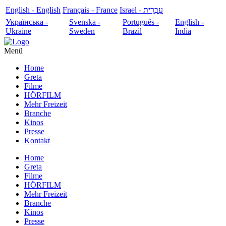
English - English
Français - France
עִבְרִית - Israel
Українська -
Svenska -
Português -
English -
Ukraine
Sweden
Brazil
India
Menü
Home
Greta
Filme
HÖRFILM
Mehr Freizeit
Branche
Kinos
Presse
Kontakt
Home
Greta
Filme
HÖRFILM
Mehr Freizeit
Branche
Kinos
Presse