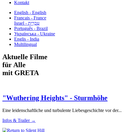
Kontakt
English - English
Français - France
עִבְרִית - Israel
Português - Brazil
Українська - Ukraine
Englis - India
Multilingual
Aktuelle Filme
für Alle
mit GRETA
"Wuthering Heights" - Sturmhöhe
Eine leidenschaftliche und turbulente Liebesgeschichte vor der...
Infos & Trailer →