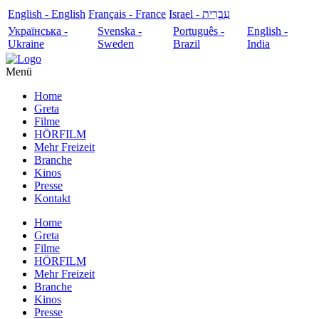
English - English
Français - France
עִבְרִית - Israel
Українська -
Svenska -
Português -
English -
Ukraine
Sweden
Brazil
India
Menü
Home
Greta
Filme
HÖRFILM
Mehr Freizeit
Branche
Kinos
Presse
Kontakt
Home
Greta
Filme
HÖRFILM
Mehr Freizeit
Branche
Kinos
Presse