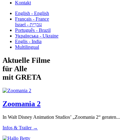
Kontakt
English - English
Français - France
עִבְרִית - Israel
Português - Brazil
Українська - Ukraine
Englis - India
Multilingual
Aktuelle Filme
für Alle
mit GRETA
Zoomania 2
In Walt Disney Animation Studios’ „Zoomania 2“ geraten...
Infos & Trailer →