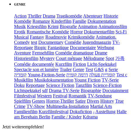
GENRE
Action
Thriller
Drama
Tragikomödie
Abenteuer
Historie
Komödie
Romanze
Kinderfilm
Familie
Dokumentation
Musik
Kriegsfilm
Krimi
Biografie
Animation
Animationsfilm
Erotik
Romantische Komödie
Horror
Dokumentarfilm
Sci-Fi
Musical
Fantasy
Roadmovie
Krimikomödie
Animation.
Comedy
test
Documentary
Comédie
Jugendmagazin
TV-
Reportage
Biopic
Fantastique
Documentaire
Werbung
Aventure
Fernsehfilm
Comédie dramatique
Drame
Historienfilm
Mystery
Court métrage
Mélodrame
Spot
가족
Comédie documentée
Kurzfilm
Fiction
Licht-Spektakel
Spectacle son et lumière
Trailer
Genre
Test
G&S
g
Serie
קומדיה
Young-Fiction-Serie
דרמה קומית
קומדיית פעולה
Test c
Musikfilm
Musikdokumentation
Young Fiction
TV-Serie
Doku
Reportage
Science Fiction
Tanzfilm
Science-Fiction
Lichtspektakel
sdf
Drama TV-Serie
Biographie
Docutainment
Filmfestival
Western
Festival
Romantik
TV-Sendung
Spielfilm
Genres
Horror-Thriller
Satire
Divers
History
True
Crime
TV-Show
Multimedia-Installation
Martial Arts
Familienfilm
Kurzfilmfestival
Dokufiction
-
Austellung
Halle
am Berghain Berlin
Familie / Kinder
Kdrama
Jetzt weiterempfehlen!