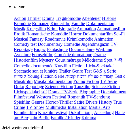
GENRE
Action
Thriller
Drama
Tragikomödie
Abenteuer
Historie
Komödie
Romanze
Kinderfilm
Familie
Dokumentation
Musik
Kriegsfilm
Krimi
Biografie
Animation
Animationsfilm
Erotik
Romantische Komödie
Horror
Dokumentarfilm
Sci-Fi
Musical
Fantasy
Roadmovie
Krimikomödie
Animation.
Comedy
test
Documentary
Comédie
Jugendmagazin
TV-
Reportage
Biopic
Fantastique
Documentaire
Werbung
Aventure
Fernsehfilm
Comédie dramatique
Drame
Historienfilm
Mystery
Court métrage
Mélodrame
Spot
가족
Comédie documentée
Kurzfilm
Fiction
Licht-Spektakel
Spectacle son et lumière
Trailer
Genre
Test
G&S
g
Serie
קומדיה
Young-Fiction-Serie
דרמה קומית
קומדיית פעולה
Test c
Musikfilm
Musikdokumentation
Young Fiction
TV-Serie
Doku
Reportage
Science Fiction
Tanzfilm
Science-Fiction
Lichtspektakel
sdf
Drama TV-Serie
Biographie
Docutainment
Filmfestival
Western
Festival
Romantik
TV-Sendung
Spielfilm
Genres
Horror-Thriller
Satire
Divers
History
True
Crime
TV-Show
Multimedia-Installation
Martial Arts
Familienfilm
Kurzfilmfestival
Dokufiction
-
Austellung
Halle
am Berghain Berlin
Familie / Kinder
Kdrama
Jetzt weiterempfehlen!