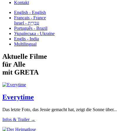
Kontakt
English - English
Français - France
עִבְרִית - Israel
Português - Brazil
Українська - Ukraine
Englis - India
Multilingual
Aktuelle Filme
für Alle
mit GRETA
Everytime
Das letzte Foto, das Jessie gemacht hat, zeigt die Sonne über...
Infos & Trailer →