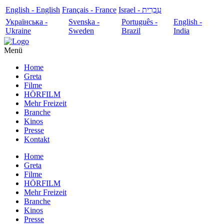
English - English
Français - France
עִבְרִית - Israel
Українська -
Svenska -
Português -
English -
Ukraine
Sweden
Brazil
India
Menü
Home
Greta
Filme
HÖRFILM
Mehr Freizeit
Branche
Kinos
Presse
Kontakt
Home
Greta
Filme
HÖRFILM
Mehr Freizeit
Branche
Kinos
Presse