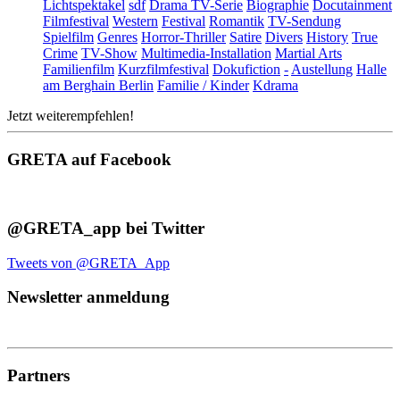
Lichtspektakel
sdf
Drama TV-Serie
Biographie
Docutainment
Filmfestival
Western
Festival
Romantik
TV-Sendung
Spielfilm
Genres
Horror-Thriller
Satire
Divers
History
True
Crime
TV-Show
Multimedia-Installation
Martial Arts
Familienfilm
Kurzfilmfestival
Dokufiction
-
Austellung
Halle
am Berghain Berlin
Familie / Kinder
Kdrama
Jetzt weiterempfehlen!
GRETA auf Facebook
@GRETA_app bei Twitter
Tweets von @GRETA_App
Newsletter anmeldung
Partners