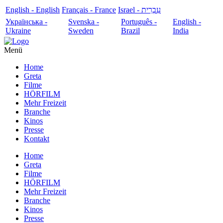
English - English
Français - France
עִבְרִית - Israel
Українська -
Svenska -
Português -
English -
Ukraine
Sweden
Brazil
India
Menü
Home
Greta
Filme
HÖRFILM
Mehr Freizeit
Branche
Kinos
Presse
Kontakt
Home
Greta
Filme
HÖRFILM
Mehr Freizeit
Branche
Kinos
Presse