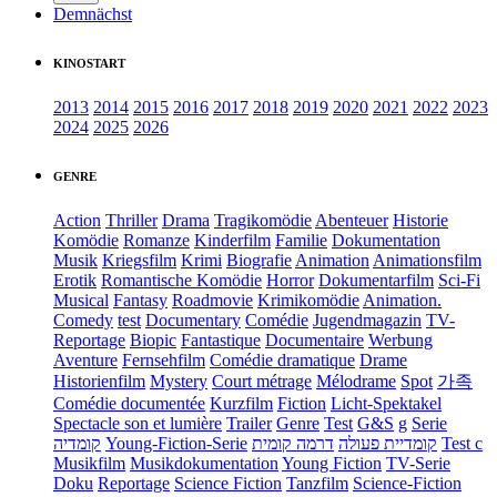
Demnächst
KINOSTART
2013
2014
2015
2016
2017
2018
2019
2020
2021
2022
2023
2024
2025
2026
GENRE
Action
Thriller
Drama
Tragikomödie
Abenteuer
Historie
Komödie
Romanze
Kinderfilm
Familie
Dokumentation
Musik
Kriegsfilm
Krimi
Biografie
Animation
Animationsfilm
Erotik
Romantische Komödie
Horror
Dokumentarfilm
Sci-Fi
Musical
Fantasy
Roadmovie
Krimikomödie
Animation.
Comedy
test
Documentary
Comédie
Jugendmagazin
TV-
Reportage
Biopic
Fantastique
Documentaire
Werbung
Aventure
Fernsehfilm
Comédie dramatique
Drame
Historienfilm
Mystery
Court métrage
Mélodrame
Spot
가족
Comédie documentée
Kurzfilm
Fiction
Licht-Spektakel
Spectacle son et lumière
Trailer
Genre
Test
G&S
g
Serie
קומדיה
Young-Fiction-Serie
דרמה קומית
קומדיית פעולה
Test c
Musikfilm
Musikdokumentation
Young Fiction
TV-Serie
Doku
Reportage
Science Fiction
Tanzfilm
Science-Fiction