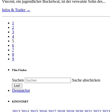
Vincent, ein jugendlicher Buckelwal, ist der verwaiste Sohn des...
Infos & Trailer →
1
2
3
4
5
6
7
8
9
Film Finden
Suchen
Suche abschicken
Demnächst
KINOSTART
2013
2014
2015
2016
2017
2018
2019
2020
2021
2022
2023