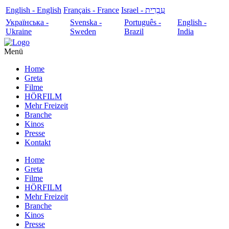
English - English
Français - France
עִבְרִית - Israel
Українська -
Svenska -
Português -
English -
Ukraine
Sweden
Brazil
India
Menü
Home
Greta
Filme
HÖRFILM
Mehr Freizeit
Branche
Kinos
Presse
Kontakt
Home
Greta
Filme
HÖRFILM
Mehr Freizeit
Branche
Kinos
Presse