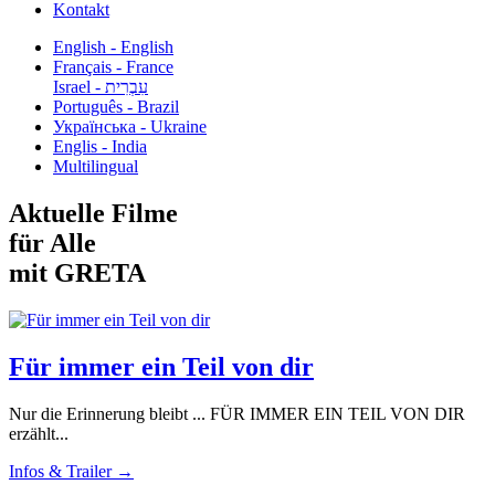
Kontakt
English - English
Français - France
עִבְרִית - Israel
Português - Brazil
Українська - Ukraine
Englis - India
Multilingual
Aktuelle Filme
für Alle
mit GRETA
Für immer ein Teil von dir
Nur die Erinnerung bleibt ... FÜR IMMER EIN TEIL VON DIR
erzählt...
Infos & Trailer →