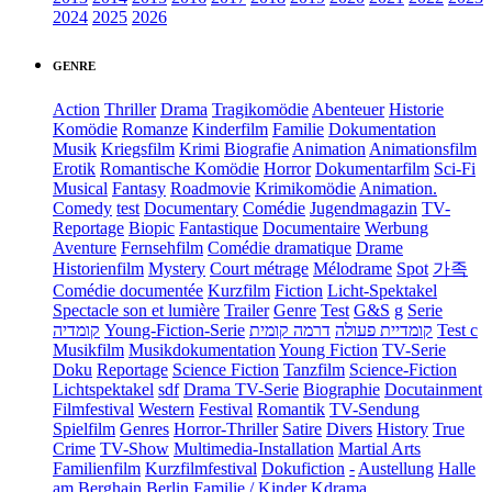
2024
2025
2026
GENRE
Action
Thriller
Drama
Tragikomödie
Abenteuer
Historie
Komödie
Romanze
Kinderfilm
Familie
Dokumentation
Musik
Kriegsfilm
Krimi
Biografie
Animation
Animationsfilm
Erotik
Romantische Komödie
Horror
Dokumentarfilm
Sci-Fi
Musical
Fantasy
Roadmovie
Krimikomödie
Animation.
Comedy
test
Documentary
Comédie
Jugendmagazin
TV-
Reportage
Biopic
Fantastique
Documentaire
Werbung
Aventure
Fernsehfilm
Comédie dramatique
Drame
Historienfilm
Mystery
Court métrage
Mélodrame
Spot
가족
Comédie documentée
Kurzfilm
Fiction
Licht-Spektakel
Spectacle son et lumière
Trailer
Genre
Test
G&S
g
Serie
קומדיה
Young-Fiction-Serie
דרמה קומית
קומדיית פעולה
Test c
Musikfilm
Musikdokumentation
Young Fiction
TV-Serie
Doku
Reportage
Science Fiction
Tanzfilm
Science-Fiction
Lichtspektakel
sdf
Drama TV-Serie
Biographie
Docutainment
Filmfestival
Western
Festival
Romantik
TV-Sendung
Spielfilm
Genres
Horror-Thriller
Satire
Divers
History
True
Crime
TV-Show
Multimedia-Installation
Martial Arts
Familienfilm
Kurzfilmfestival
Dokufiction
-
Austellung
Halle
am Berghain Berlin
Familie / Kinder
Kdrama