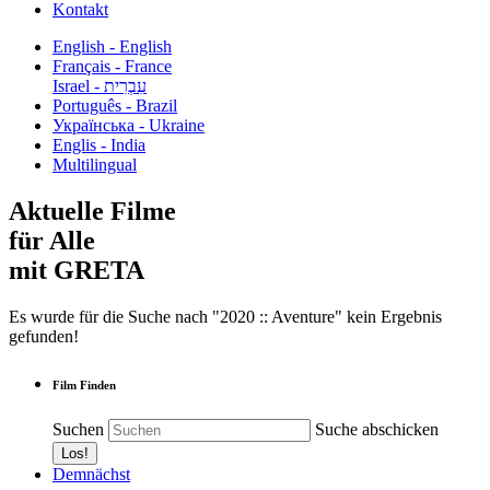
Kontakt
English - English
Français - France
עִבְרִית - Israel
Português - Brazil
Українська - Ukraine
Englis - India
Multilingual
Aktuelle Filme
für Alle
mit GRETA
Es wurde für die Suche nach "2020 :: Aventure" kein Ergebnis
gefunden!
Film Finden
Suchen
Suche abschicken
Demnächst