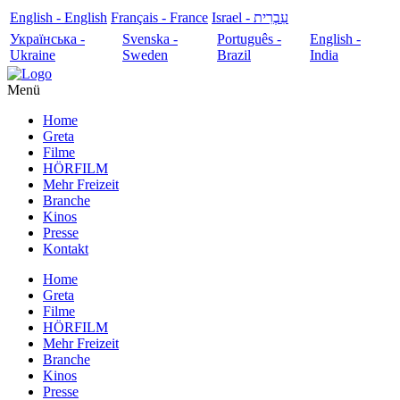
English - English
Français - France
עִבְרִית - Israel
Українська -
Svenska -
Português -
English -
Ukraine
Sweden
Brazil
India
Menü
Home
Greta
Filme
HÖRFILM
Mehr Freizeit
Branche
Kinos
Presse
Kontakt
Home
Greta
Filme
HÖRFILM
Mehr Freizeit
Branche
Kinos
Presse