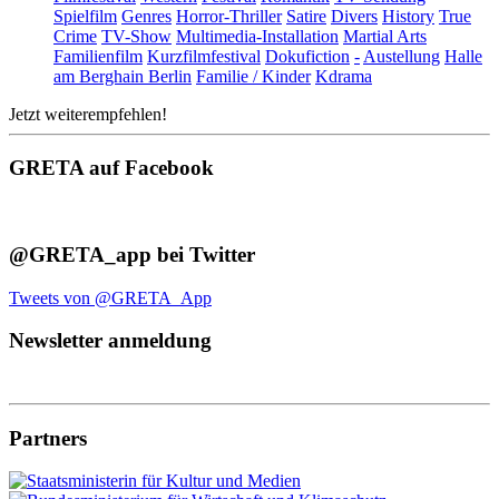
Spielfilm
Genres
Horror-Thriller
Satire
Divers
History
True
Crime
TV-Show
Multimedia-Installation
Martial Arts
Familienfilm
Kurzfilmfestival
Dokufiction
-
Austellung
Halle
am Berghain Berlin
Familie / Kinder
Kdrama
Jetzt weiterempfehlen!
GRETA auf Facebook
@GRETA_app bei Twitter
Tweets von @GRETA_App
Newsletter anmeldung
Partners