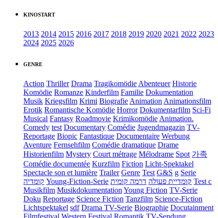
KINOSTART
2013
2014
2015
2016
2017
2018
2019
2020
2021
2022
2023
2024
2025
2026
GENRE
Action
Thriller
Drama
Tragikomödie
Abenteuer
Historie
Komödie
Romanze
Kinderfilm
Familie
Dokumentation
Musik
Kriegsfilm
Krimi
Biografie
Animation
Animationsfilm
Erotik
Romantische Komödie
Horror
Dokumentarfilm
Sci-Fi
Musical
Fantasy
Roadmovie
Krimikomödie
Animation.
Comedy
test
Documentary
Comédie
Jugendmagazin
TV-
Reportage
Biopic
Fantastique
Documentaire
Werbung
Aventure
Fernsehfilm
Comédie dramatique
Drame
Historienfilm
Mystery
Court métrage
Mélodrame
Spot
가족
Comédie documentée
Kurzfilm
Fiction
Licht-Spektakel
Spectacle son et lumière
Trailer
Genre
Test
G&S
g
Serie
קומדיה
Young-Fiction-Serie
דרמה קומית
קומדיית פעולה
Test c
Musikfilm
Musikdokumentation
Young Fiction
TV-Serie
Doku
Reportage
Science Fiction
Tanzfilm
Science-Fiction
Lichtspektakel
sdf
Drama TV-Serie
Biographie
Docutainment
Filmfestival
Western
Festival
Romantik
TV-Sendung