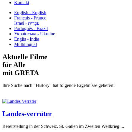
Kontakt
English - English
Français - France
עִבְרִית - Israel
Português - Brazil
Українська - Ukraine
Englis - India
Multilingual
Aktuelle Filme
für Alle
mit GRETA
Ihre Suche nach "History" hat folgende Ergebnisse geliefert:
Landes-verräter
Bereitstellung in der Schweiz. St. Gallen im Zweiten Weltkrieg:...