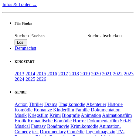
Infos & Trailer →
Film Finden
Suchen
Suche abschicken
Demnächst
KINOSTART
2013
2014
2015
2016
2017
2018
2019
2020
2021
2022
2023
2024
2025
2026
GENRE
Action
Thriller
Drama
Tragikomödie
Abenteuer
Historie
Komödie
Romanze
Kinderfilm
Familie
Dokumentation
Musik
Kriegsfilm
Krimi
Biografie
Animation
Animationsfilm
Erotik
Romantische Komödie
Horror
Dokumentarfilm
Sci-Fi
Musical
Fantasy
Roadmovie
Krimikomödie
Animation.
Comedy
test
Documentary
Comédie
Jugendmagazin
TV-