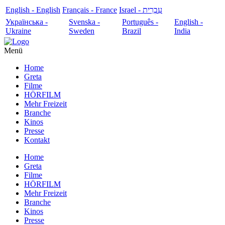
English - English
Français - France
עִבְרִית - Israel
Українська -
Svenska -
Português -
English -
Ukraine
Sweden
Brazil
India
Menü
Home
Greta
Filme
HÖRFILM
Mehr Freizeit
Branche
Kinos
Presse
Kontakt
Home
Greta
Filme
HÖRFILM
Mehr Freizeit
Branche
Kinos
Presse