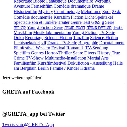
Reportage
Biopic
Fantastique
Documentaire
Werbung
Aventure
Fernsehfilm
Comédie dramatique
Drame
Historienfilm
Mystery
Court métrage
Mélodrame
Spot
가족
Comédie documentée
Kurzfilm
Fiction
Licht-Spektakel
Spectacle son et lumière
Trailer
Genre
Test
G&S
g
Serie
קומדיה
Young-Fiction-Serie
דרמה קומית
קומדיית פעולה
Test c
Musikfilm
Musikdokumentation
Young Fiction
TV-Serie
Doku
Reportage
Science Fiction
Tanzfilm
Science-Fiction
Lichtspektakel
sdf
Drama TV-Serie
Biographie
Docutainment
Filmfestival
Western
Festival
Romantik
TV-Sendung
Spielfilm
Genres
Horror-Thriller
Satire
Divers
History
True
Crime
TV-Show
Multimedia-Installation
Martial Arts
Familienfilm
Kurzfilmfestival
Dokufiction
-
Austellung
Halle
am Berghain Berlin
Familie / Kinder
Kdrama
Jetzt weiterempfehlen!
GRETA auf Facebook
@GRETA_app bei Twitter
Tweets von @GRETA_App