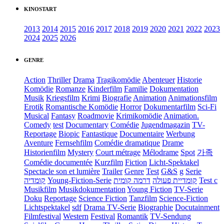
KINOSTART
2013
2014
2015
2016
2017
2018
2019
2020
2021
2022
2023
2024
2025
2026
GENRE
Action
Thriller
Drama
Tragikomödie
Abenteuer
Historie
Komödie
Romanze
Kinderfilm
Familie
Dokumentation
Musik
Kriegsfilm
Krimi
Biografie
Animation
Animationsfilm
Erotik
Romantische Komödie
Horror
Dokumentarfilm
Sci-Fi
Musical
Fantasy
Roadmovie
Krimikomödie
Animation.
Comedy
test
Documentary
Comédie
Jugendmagazin
TV-
Reportage
Biopic
Fantastique
Documentaire
Werbung
Aventure
Fernsehfilm
Comédie dramatique
Drame
Historienfilm
Mystery
Court métrage
Mélodrame
Spot
가족
Comédie documentée
Kurzfilm
Fiction
Licht-Spektakel
Spectacle son et lumière
Trailer
Genre
Test
G&S
g
Serie
קומדיה
Young-Fiction-Serie
דרמה קומית
קומדיית פעולה
Test c
Musikfilm
Musikdokumentation
Young Fiction
TV-Serie
Doku
Reportage
Science Fiction
Tanzfilm
Science-Fiction
Lichtspektakel
sdf
Drama TV-Serie
Biographie
Docutainment
Filmfestival
Western
Festival
Romantik
TV-Sendung