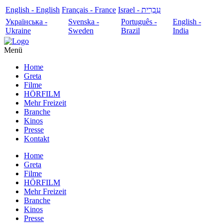
English - English
Français - France
עִבְרִית - Israel
Українська -
Svenska -
Português -
English -
Ukraine
Sweden
Brazil
India
Menü
Home
Greta
Filme
HÖRFILM
Mehr Freizeit
Branche
Kinos
Presse
Kontakt
Home
Greta
Filme
HÖRFILM
Mehr Freizeit
Branche
Kinos
Presse