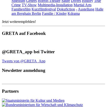
Spielfilm
Genres
Horror-Thriller
Satire
Divers
History
True
Crime
TV-Show
Multimedia-Installation
Martial Arts
Familienfilm
Kurzfilmfestival
Dokufiction
-
Austellung
Halle
am Berghain Berlin
Familie / Kinder
Kdrama
Jetzt weiterempfehlen!
GRETA auf Facebook
@GRETA_app bei Twitter
Tweets von @GRETA_App
Newsletter anmeldung
Partners