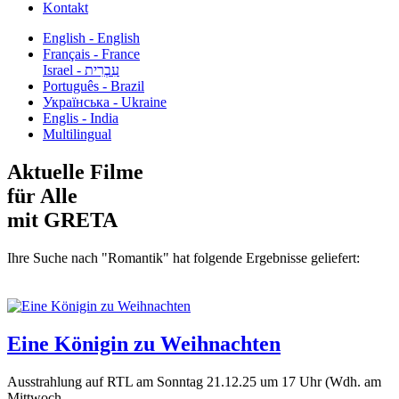
Kontakt
English - English
Français - France
עִבְרִית - Israel
Português - Brazil
Українська - Ukraine
Englis - India
Multilingual
Aktuelle Filme
für Alle
mit GRETA
Ihre Suche nach "Romantik" hat folgende Ergebnisse geliefert:
Eine Königin zu Weihnachten
Ausstrahlung auf RTL am Sonntag 21.12.25 um 17 Uhr (Wdh. am
Mittwoch...