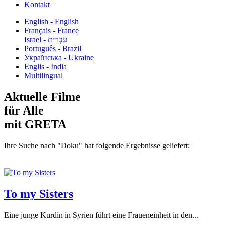
Kontakt
English - English
Français - France
עִבְרִית - Israel
Português - Brazil
Українська - Ukraine
Englis - India
Multilingual
Aktuelle Filme
für Alle
mit GRETA
Ihre Suche nach "Doku" hat folgende Ergebnisse geliefert:
To my Sisters
Eine junge Kurdin in Syrien führt eine Fraueneinheit in den...