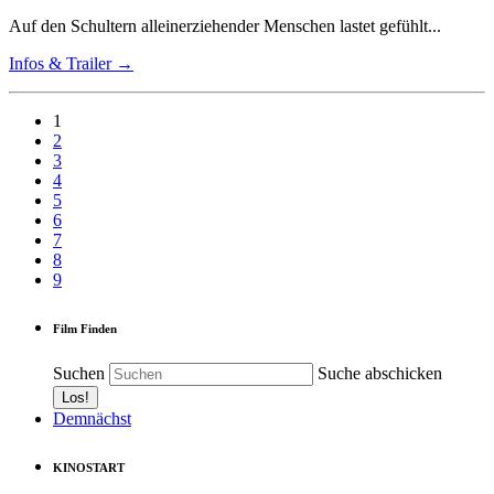
Auf den Schultern alleinerziehender Menschen lastet gefühlt...
Infos & Trailer →
1
2
3
4
5
6
7
8
9
Film Finden
Suchen
Suche abschicken
Demnächst
KINOSTART