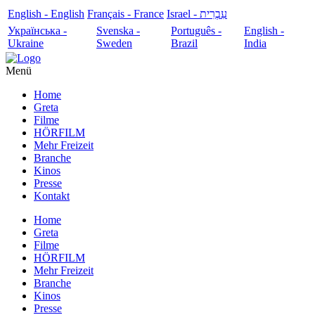
English - English
Français - France
עִבְרִית - Israel
Українська -
Svenska -
Português -
English -
Ukraine
Sweden
Brazil
India
Menü
Home
Greta
Filme
HÖRFILM
Mehr Freizeit
Branche
Kinos
Presse
Kontakt
Home
Greta
Filme
HÖRFILM
Mehr Freizeit
Branche
Kinos
Presse