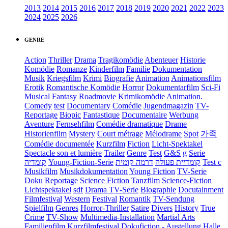
2013
2014
2015
2016
2017
2018
2019
2020
2021
2022
2023
2024
2025
2026
GENRE
Action
Thriller
Drama
Tragikomödie
Abenteuer
Historie
Komödie
Romanze
Kinderfilm
Familie
Dokumentation
Musik
Kriegsfilm
Krimi
Biografie
Animation
Animationsfilm
Erotik
Romantische Komödie
Horror
Dokumentarfilm
Sci-Fi
Musical
Fantasy
Roadmovie
Krimikomödie
Animation.
Comedy
test
Documentary
Comédie
Jugendmagazin
TV-
Reportage
Biopic
Fantastique
Documentaire
Werbung
Aventure
Fernsehfilm
Comédie dramatique
Drame
Historienfilm
Mystery
Court métrage
Mélodrame
Spot
가족
Comédie documentée
Kurzfilm
Fiction
Licht-Spektakel
Spectacle son et lumière
Trailer
Genre
Test
G&S
g
Serie
קומדיה
Young-Fiction-Serie
דרמה קומית
קומדיית פעולה
Test c
Musikfilm
Musikdokumentation
Young Fiction
TV-Serie
Doku
Reportage
Science Fiction
Tanzfilm
Science-Fiction
Lichtspektakel
sdf
Drama TV-Serie
Biographie
Docutainment
Filmfestival
Western
Festival
Romantik
TV-Sendung
Spielfilm
Genres
Horror-Thriller
Satire
Divers
History
True
Crime
TV-Show
Multimedia-Installation
Martial Arts
Familienfilm
Kurzfilmfestival
Dokufiction
-
Austellung
Halle