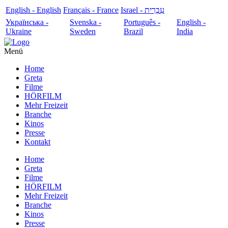
English - English
Français - France
עִבְרִית - Israel
Українська -
Svenska -
Português -
English -
Ukraine
Sweden
Brazil
India
Menü
Home
Greta
Filme
HÖRFILM
Mehr Freizeit
Branche
Kinos
Presse
Kontakt
Home
Greta
Filme
HÖRFILM
Mehr Freizeit
Branche
Kinos
Presse