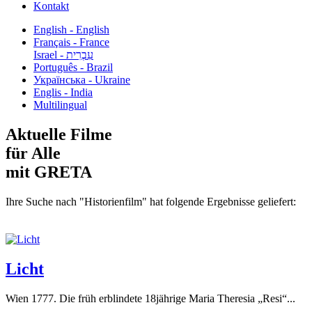
Kontakt
English - English
Français - France
עִבְרִית - Israel
Português - Brazil
Українська - Ukraine
Englis - India
Multilingual
Aktuelle Filme
für Alle
mit GRETA
Ihre Suche nach "Historienfilm" hat folgende Ergebnisse geliefert:
Licht
Wien 1777. Die früh erblindete 18jährige Maria Theresia „Resi“...