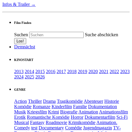
Infos & Trailer →
Film Finden
Suchen
Suche abschicken
Demnächst
KINOSTART
2013
2014
2015
2016
2017
2018
2019
2020
2021
2022
2023
2024
2025
2026
GENRE
Action
Thriller
Drama
Tragikomödie
Abenteuer
Historie
Komödie
Romanze
Kinderfilm
Familie
Dokumentation
Musik
Kriegsfilm
Krimi
Biografie
Animation
Animationsfilm
Erotik
Romantische Komödie
Horror
Dokumentarfilm
Sci-Fi
Musical
Fantasy
Roadmovie
Krimikomödie
Animation.
Comedy
test
Documentary
Comédie
Jugendmagazin
TV-