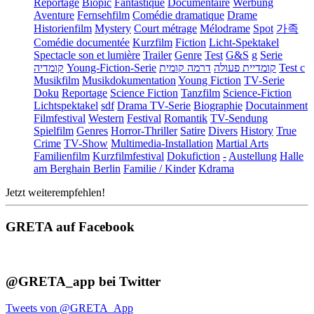
Reportage
Biopic
Fantastique
Documentaire
Werbung
Aventure
Fernsehfilm
Comédie dramatique
Drame
Historienfilm
Mystery
Court métrage
Mélodrame
Spot
가족
Comédie documentée
Kurzfilm
Fiction
Licht-Spektakel
Spectacle son et lumière
Trailer
Genre
Test
G&S
g
Serie
קומדיה
Young-Fiction-Serie
דרמה קומית
קומדיית פעולה
Test c
Musikfilm
Musikdokumentation
Young Fiction
TV-Serie
Doku
Reportage
Science Fiction
Tanzfilm
Science-Fiction
Lichtspektakel
sdf
Drama TV-Serie
Biographie
Docutainment
Filmfestival
Western
Festival
Romantik
TV-Sendung
Spielfilm
Genres
Horror-Thriller
Satire
Divers
History
True
Crime
TV-Show
Multimedia-Installation
Martial Arts
Familienfilm
Kurzfilmfestival
Dokufiction
-
Austellung
Halle
am Berghain Berlin
Familie / Kinder
Kdrama
Jetzt weiterempfehlen!
GRETA auf Facebook
@GRETA_app bei Twitter
Tweets von @GRETA_App