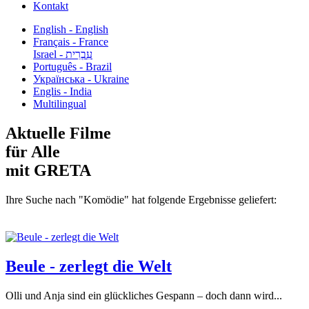
Kontakt
English - English
Français - France
עִבְרִית - Israel
Português - Brazil
Українська - Ukraine
Englis - India
Multilingual
Aktuelle Filme
für Alle
mit GRETA
Ihre Suche nach "Komödie" hat folgende Ergebnisse geliefert:
Beule - zerlegt die Welt
Olli und Anja sind ein glückliches Gespann – doch dann wird...