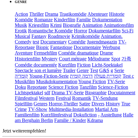
GENRE
Action
Thriller
Drama
Tragikomödie
Abenteuer
Historie
Komödie
Romanze
Kinderfilm
Familie
Dokumentation
Musik
Kriegsfilm
Krimi
Biografie
Animation
Animationsfilm
Erotik
Romantische Komödie
Horror
Dokumentarfilm
Sci-Fi
Musical
Fantasy
Roadmovie
Krimikomödie
Animation.
Comedy
test
Documentary
Comédie
Jugendmagazin
TV-
Reportage
Biopic
Fantastique
Documentaire
Werbung
Aventure
Fernsehfilm
Comédie dramatique
Drame
Historienfilm
Mystery
Court métrage
Mélodrame
Spot
가족
Comédie documentée
Kurzfilm
Fiction
Licht-Spektakel
Spectacle son et lumière
Trailer
Genre
Test
G&S
g
Serie
קומדיה
Young-Fiction-Serie
דרמה קומית
קומדיית פעולה
Test c
Musikfilm
Musikdokumentation
Young Fiction
TV-Serie
Doku
Reportage
Science Fiction
Tanzfilm
Science-Fiction
Lichtspektakel
sdf
Drama TV-Serie
Biographie
Docutainment
Filmfestival
Western
Festival
Romantik
TV-Sendung
Spielfilm
Genres
Horror-Thriller
Satire
Divers
History
True
Crime
TV-Show
Multimedia-Installation
Martial Arts
Familienfilm
Kurzfilmfestival
Dokufiction
-
Austellung
Halle
am Berghain Berlin
Familie / Kinder
Kdrama
Jetzt weiterempfehlen!