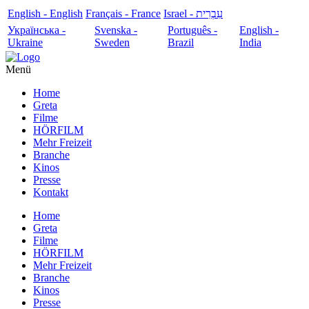
English - English
Français - France
עִבְרִית - Israel
Українська -
Svenska -
Português -
English -
Ukraine
Sweden
Brazil
India
Menü
Home
Greta
Filme
HÖRFILM
Mehr Freizeit
Branche
Kinos
Presse
Kontakt
Home
Greta
Filme
HÖRFILM
Mehr Freizeit
Branche
Kinos
Presse