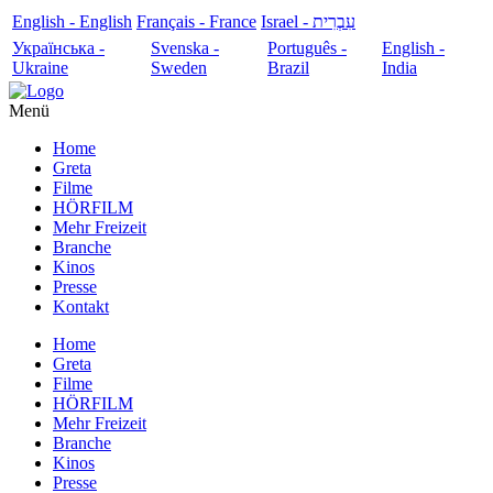
English - English
Français - France
עִבְרִית - Israel
Українська -
Svenska -
Português -
English -
Ukraine
Sweden
Brazil
India
Menü
Home
Greta
Filme
HÖRFILM
Mehr Freizeit
Branche
Kinos
Presse
Kontakt
Home
Greta
Filme
HÖRFILM
Mehr Freizeit
Branche
Kinos
Presse