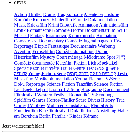
GENRE
Action
Thriller
Drama
Tragikomödie
Abenteuer
Historie
Komödie
Romanze
Kinderfilm
Familie
Dokumentation
Musik
Kriegsfilm
Krimi
Biografie
Animation
Animationsfilm
Erotik
Romantische Komödie
Horror
Dokumentarfilm
Sci-Fi
Musical
Fantasy
Roadmovie
Krimikomödie
Animation.
Comedy
test
Documentary
Comédie
Jugendmagazin
TV-
Reportage
Biopic
Fantastique
Documentaire
Werbung
Aventure
Fernsehfilm
Comédie dramatique
Drame
Historienfilm
Mystery
Court métrage
Mélodrame
Spot
가족
Comédie documentée
Kurzfilm
Fiction
Licht-Spektakel
Spectacle son et lumière
Trailer
Genre
Test
G&S
g
Serie
קומדיה
Young-Fiction-Serie
דרמה קומית
קומדיית פעולה
Test c
Musikfilm
Musikdokumentation
Young Fiction
TV-Serie
Doku
Reportage
Science Fiction
Tanzfilm
Science-Fiction
Lichtspektakel
sdf
Drama TV-Serie
Biographie
Docutainment
Filmfestival
Western
Festival
Romantik
TV-Sendung
Spielfilm
Genres
Horror-Thriller
Satire
Divers
History
True
Crime
TV-Show
Multimedia-Installation
Martial Arts
Familienfilm
Kurzfilmfestival
Dokufiction
-
Austellung
Halle
am Berghain Berlin
Familie / Kinder
Kdrama
Jetzt weiterempfehlen!