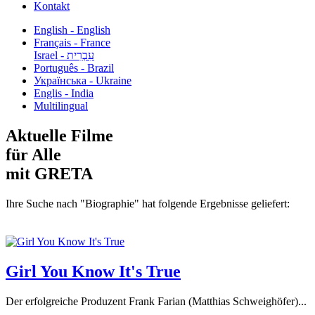
Kontakt
English - English
Français - France
עִבְרִית - Israel
Português - Brazil
Українська - Ukraine
Englis - India
Multilingual
Aktuelle Filme
für Alle
mit GRETA
Ihre Suche nach "Biographie" hat folgende Ergebnisse geliefert:
Girl You Know It's True
Der erfolgreiche Produzent Frank Farian (Matthias Schweighöfer)...