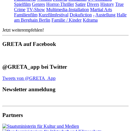
Spielfilm
Genres
Horror-Thriller
Satire
Divers
History
True
Crime
TV-Show
Multimedia-Installation
Martial Arts
Familienfilm
Kurzfilmfestival
Dokufiction
-
Austellung
Halle
am Berghain Berlin
Familie / Kinder
Kdrama
Jetzt weiterempfehlen!
GRETA auf Facebook
@GRETA_app bei Twitter
Tweets von @GRETA_App
Newsletter anmeldung
Partners