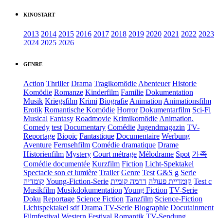
KINOSTART
2013
2014
2015
2016
2017
2018
2019
2020
2021
2022
2023
2024
2025
2026
GENRE
Action
Thriller
Drama
Tragikomödie
Abenteuer
Historie
Komödie
Romanze
Kinderfilm
Familie
Dokumentation
Musik
Kriegsfilm
Krimi
Biografie
Animation
Animationsfilm
Erotik
Romantische Komödie
Horror
Dokumentarfilm
Sci-Fi
Musical
Fantasy
Roadmovie
Krimikomödie
Animation.
Comedy
test
Documentary
Comédie
Jugendmagazin
TV-
Reportage
Biopic
Fantastique
Documentaire
Werbung
Aventure
Fernsehfilm
Comédie dramatique
Drame
Historienfilm
Mystery
Court métrage
Mélodrame
Spot
가족
Comédie documentée
Kurzfilm
Fiction
Licht-Spektakel
Spectacle son et lumière
Trailer
Genre
Test
G&S
g
Serie
קומדיה
Young-Fiction-Serie
דרמה קומית
קומדיית פעולה
Test c
Musikfilm
Musikdokumentation
Young Fiction
TV-Serie
Doku
Reportage
Science Fiction
Tanzfilm
Science-Fiction
Lichtspektakel
sdf
Drama TV-Serie
Biographie
Docutainment
Filmfestival
Western
Festival
Romantik
TV-Sendung