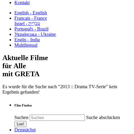
Kontakt
English - English
Français - France
עִבְרִית - Israel
Português - Brazil
Українська - Ukraine
Englis - India
Multilingual
Aktuelle Filme
für Alle
mit GRETA
Es wurde für die Suche nach "2013 :: Drama TV-Serie" kein
Ergebnis gefunden!
Film Finden
Suchen
Suche abschicken
Demnächst