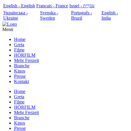
English - English
Français - France
עִבְרִית - Israel
Українська -
Svenska -
Português -
English -
Ukraine
Sweden
Brazil
India
Menü
Home
Greta
Filme
HÖRFILM
Mehr Freizeit
Branche
Kinos
Presse
Kontakt
Home
Greta
Filme
HÖRFILM
Mehr Freizeit
Branche
Kinos
Presse