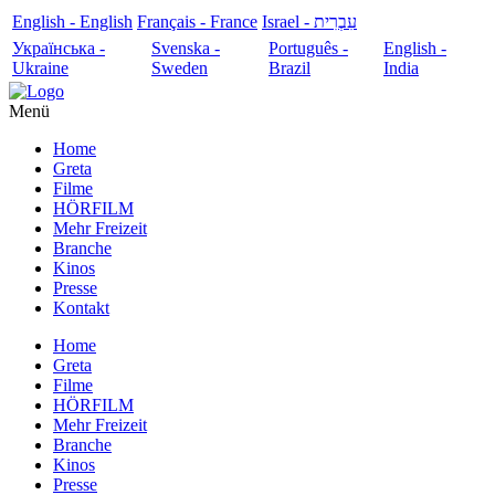
English - English
Français - France
עִבְרִית - Israel
Українська -
Svenska -
Português -
English -
Ukraine
Sweden
Brazil
India
Menü
Home
Greta
Filme
HÖRFILM
Mehr Freizeit
Branche
Kinos
Presse
Kontakt
Home
Greta
Filme
HÖRFILM
Mehr Freizeit
Branche
Kinos
Presse