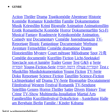
GENRE
Action
Thriller
Drama
Tragikomödie
Abenteuer
Historie
Komödie
Romanze
Kinderfilm
Familie
Dokumentation
Musik
Kriegsfilm
Krimi
Biografie
Animation
Animationsfilm
Erotik
Romantische Komödie
Horror
Dokumentarfilm
Sci-Fi
Musical
Fantasy
Roadmovie
Krimikomödie
Animation.
Comedy
test
Documentary
Comédie
Jugendmagazin
TV-
Reportage
Biopic
Fantastique
Documentaire
Werbung
Aventure
Fernsehfilm
Comédie dramatique
Drame
Historienfilm
Mystery
Court métrage
Mélodrame
Spot
가족
Comédie documentée
Kurzfilm
Fiction
Licht-Spektakel
Spectacle son et lumière
Trailer
Genre
Test
G&S
g
Serie
קומדיה
Young-Fiction-Serie
דרמה קומית
קומדיית פעולה
Test c
Musikfilm
Musikdokumentation
Young Fiction
TV-Serie
Doku
Reportage
Science Fiction
Tanzfilm
Science-Fiction
Lichtspektakel
sdf
Drama TV-Serie
Biographie
Docutainment
Filmfestival
Western
Festival
Romantik
TV-Sendung
Spielfilm
Genres
Horror-Thriller
Satire
Divers
History
True
Crime
TV-Show
Multimedia-Installation
Martial Arts
Familienfilm
Kurzfilmfestival
Dokufiction
-
Austellung
Halle
am Berghain Berlin
Familie / Kinder
Kdrama
Jetzt weiterempfehlen!