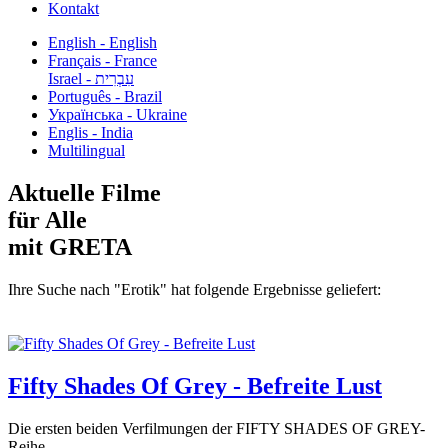
Kontakt
English - English
Français - France
עִבְרִית - Israel
Português - Brazil
Українська - Ukraine
Englis - India
Multilingual
Aktuelle Filme
für Alle
mit GRETA
Ihre Suche nach "Erotik" hat folgende Ergebnisse geliefert:
Fifty Shades Of Grey - Befreite Lust
Die ersten beiden Verfilmungen der FIFTY SHADES OF GREY-
Reihe...