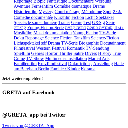
Reportage
Biopic
Fantastique
Documentaire
Werbung
Aventure
Fernsehfilm
Comédie dramatique
Drame
Historienfilm
Mystery
Court métrage
Mélodrame
Spot
가족
Comédie documentée
Kurzfilm
Fiction
Licht-Spektakel
Spectacle son et lumière
Trailer
Genre
Test
G&S
g
Serie
קומדיה
Young-Fiction-Serie
דרמה קומית
קומדיית פעולה
Test c
Musikfilm
Musikdokumentation
Young Fiction
TV-Serie
Doku
Reportage
Science Fiction
Tanzfilm
Science-Fiction
Lichtspektakel
sdf
Drama TV-Serie
Biographie
Docutainment
Filmfestival
Western
Festival
Romantik
TV-Sendung
Spielfilm
Genres
Horror-Thriller
Satire
Divers
History
True
Crime
TV-Show
Multimedia-Installation
Martial Arts
Familienfilm
Kurzfilmfestival
Dokufiction
-
Austellung
Halle
am Berghain Berlin
Familie / Kinder
Kdrama
Jetzt weiterempfehlen!
GRETA auf Facebook
@GRETA_app bei Twitter
Tweets von @GRETA_App