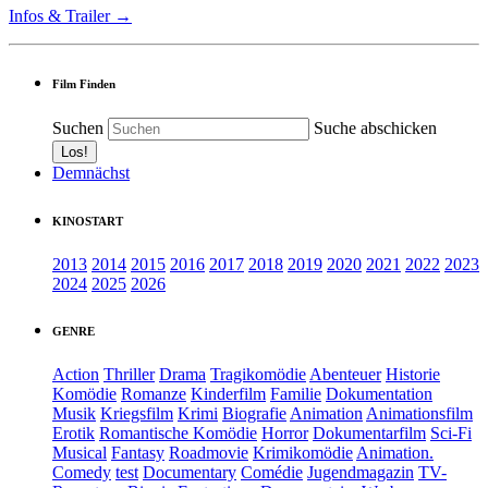
Infos & Trailer →
Film Finden
Suchen
Suche abschicken
Demnächst
KINOSTART
2013
2014
2015
2016
2017
2018
2019
2020
2021
2022
2023
2024
2025
2026
GENRE
Action
Thriller
Drama
Tragikomödie
Abenteuer
Historie
Komödie
Romanze
Kinderfilm
Familie
Dokumentation
Musik
Kriegsfilm
Krimi
Biografie
Animation
Animationsfilm
Erotik
Romantische Komödie
Horror
Dokumentarfilm
Sci-Fi
Musical
Fantasy
Roadmovie
Krimikomödie
Animation.
Comedy
test
Documentary
Comédie
Jugendmagazin
TV-