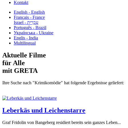
Kontakt
English - English
Français - France
עִבְרִית - Israel
Português - Brazil
Українська - Ukraine
Englis - India
Multilingual
Aktuelle Filme
für Alle
mit GRETA
Ihre Suche nach "Krimikomödie" hat folgende Ergebnisse geliefert:
Leberkäs und Leichenstarre
Graf Fridolin von Bangeberg residiert bereits sein ganzes Leben...