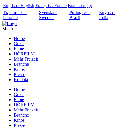
English - English
Français - France
עִבְרִית - Israel
Українська -
Svenska -
Português -
English -
Ukraine
Sweden
Brazil
India
Menü
Home
Greta
Filme
HÖRFILM
Mehr Freizeit
Branche
Kinos
Presse
Kontakt
Home
Greta
Filme
HÖRFILM
Mehr Freizeit
Branche
Kinos
Presse