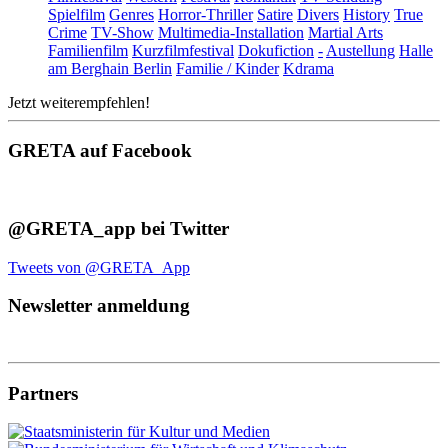
Spielfilm
Genres
Horror-Thriller
Satire
Divers
History
True
Crime
TV-Show
Multimedia-Installation
Martial Arts
Familienfilm
Kurzfilmfestival
Dokufiction
-
Austellung
Halle
am Berghain Berlin
Familie / Kinder
Kdrama
Jetzt weiterempfehlen!
GRETA auf Facebook
@GRETA_app bei Twitter
Tweets von @GRETA_App
Newsletter anmeldung
Partners