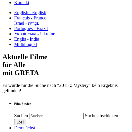
Kontakt
English - English
Français - France
עִבְרִית - Israel
Português - Brazil
Українська - Ukraine
Englis - India
Multilingual
Aktuelle Filme
für Alle
mit GRETA
Es wurde für die Suche nach "2015 :: Mystery" kein Ergebnis
gefunden!
Film Finden
Suchen
Suche abschicken
Demnächst