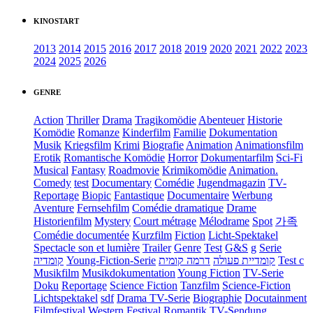
KINOSTART
2013
2014
2015
2016
2017
2018
2019
2020
2021
2022
2023
2024
2025
2026
GENRE
Action
Thriller
Drama
Tragikomödie
Abenteuer
Historie
Komödie
Romanze
Kinderfilm
Familie
Dokumentation
Musik
Kriegsfilm
Krimi
Biografie
Animation
Animationsfilm
Erotik
Romantische Komödie
Horror
Dokumentarfilm
Sci-Fi
Musical
Fantasy
Roadmovie
Krimikomödie
Animation.
Comedy
test
Documentary
Comédie
Jugendmagazin
TV-
Reportage
Biopic
Fantastique
Documentaire
Werbung
Aventure
Fernsehfilm
Comédie dramatique
Drame
Historienfilm
Mystery
Court métrage
Mélodrame
Spot
가족
Comédie documentée
Kurzfilm
Fiction
Licht-Spektakel
Spectacle son et lumière
Trailer
Genre
Test
G&S
g
Serie
קומדיה
Young-Fiction-Serie
דרמה קומית
קומדיית פעולה
Test c
Musikfilm
Musikdokumentation
Young Fiction
TV-Serie
Doku
Reportage
Science Fiction
Tanzfilm
Science-Fiction
Lichtspektakel
sdf
Drama TV-Serie
Biographie
Docutainment
Filmfestival
Western
Festival
Romantik
TV-Sendung