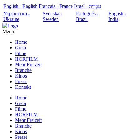
English - English
Français - France
עִבְרִית - Israel
Українська -
Svenska -
Português -
English -
Ukraine
Sweden
Brazil
India
Menü
Home
Greta
Filme
HÖRFILM
Mehr Freizeit
Branche
Kinos
Presse
Kontakt
Home
Greta
Filme
HÖRFILM
Mehr Freizeit
Branche
Kinos
Presse