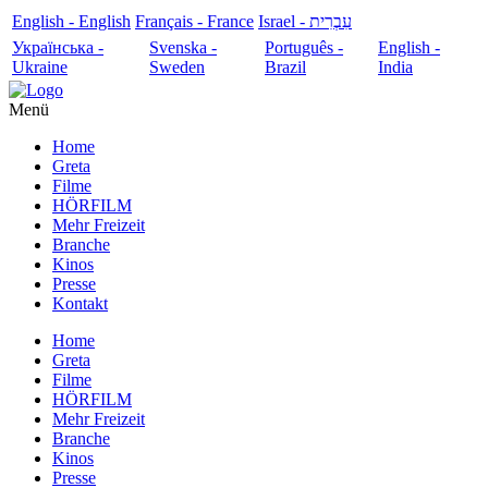
English - English
Français - France
עִבְרִית - Israel
Українська -
Svenska -
Português -
English -
Ukraine
Sweden
Brazil
India
Menü
Home
Greta
Filme
HÖRFILM
Mehr Freizeit
Branche
Kinos
Presse
Kontakt
Home
Greta
Filme
HÖRFILM
Mehr Freizeit
Branche
Kinos
Presse