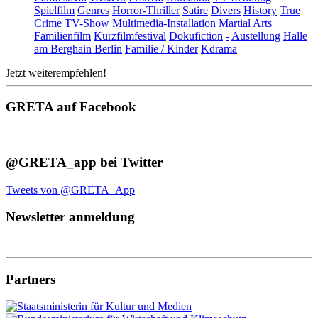
Spielfilm
Genres
Horror-Thriller
Satire
Divers
History
True
Crime
TV-Show
Multimedia-Installation
Martial Arts
Familienfilm
Kurzfilmfestival
Dokufiction
-
Austellung
Halle
am Berghain Berlin
Familie / Kinder
Kdrama
Jetzt weiterempfehlen!
GRETA auf Facebook
@GRETA_app bei Twitter
Tweets von @GRETA_App
Newsletter anmeldung
Partners