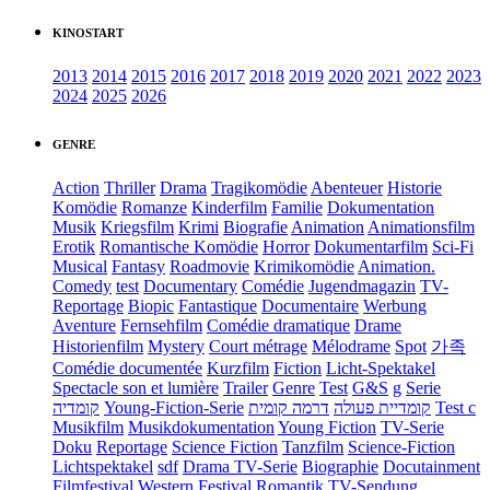
KINOSTART
2013
2014
2015
2016
2017
2018
2019
2020
2021
2022
2023
2024
2025
2026
GENRE
Action
Thriller
Drama
Tragikomödie
Abenteuer
Historie
Komödie
Romanze
Kinderfilm
Familie
Dokumentation
Musik
Kriegsfilm
Krimi
Biografie
Animation
Animationsfilm
Erotik
Romantische Komödie
Horror
Dokumentarfilm
Sci-Fi
Musical
Fantasy
Roadmovie
Krimikomödie
Animation.
Comedy
test
Documentary
Comédie
Jugendmagazin
TV-
Reportage
Biopic
Fantastique
Documentaire
Werbung
Aventure
Fernsehfilm
Comédie dramatique
Drame
Historienfilm
Mystery
Court métrage
Mélodrame
Spot
가족
Comédie documentée
Kurzfilm
Fiction
Licht-Spektakel
Spectacle son et lumière
Trailer
Genre
Test
G&S
g
Serie
קומדיה
Young-Fiction-Serie
דרמה קומית
קומדיית פעולה
Test c
Musikfilm
Musikdokumentation
Young Fiction
TV-Serie
Doku
Reportage
Science Fiction
Tanzfilm
Science-Fiction
Lichtspektakel
sdf
Drama TV-Serie
Biographie
Docutainment
Filmfestival
Western
Festival
Romantik
TV-Sendung