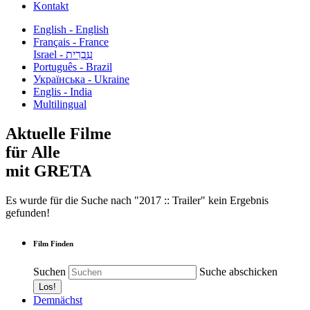
Kontakt
English - English
Français - France
עִבְרִית - Israel
Português - Brazil
Українська - Ukraine
Englis - India
Multilingual
Aktuelle Filme
für Alle
mit GRETA
Es wurde für die Suche nach "2017 :: Trailer" kein Ergebnis
gefunden!
Film Finden
Suchen
Suche abschicken
Demnächst