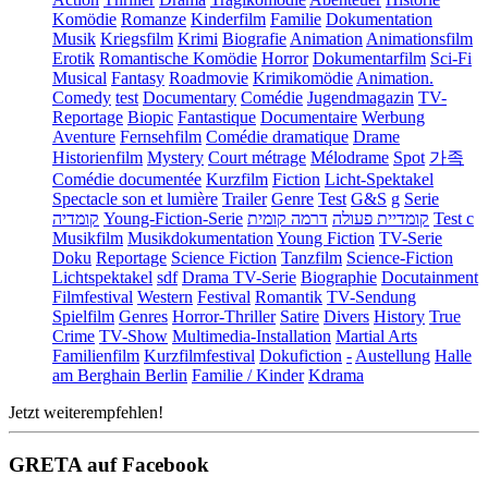
Komödie
Romanze
Kinderfilm
Familie
Dokumentation
Musik
Kriegsfilm
Krimi
Biografie
Animation
Animationsfilm
Erotik
Romantische Komödie
Horror
Dokumentarfilm
Sci-Fi
Musical
Fantasy
Roadmovie
Krimikomödie
Animation.
Comedy
test
Documentary
Comédie
Jugendmagazin
TV-
Reportage
Biopic
Fantastique
Documentaire
Werbung
Aventure
Fernsehfilm
Comédie dramatique
Drame
Historienfilm
Mystery
Court métrage
Mélodrame
Spot
가족
Comédie documentée
Kurzfilm
Fiction
Licht-Spektakel
Spectacle son et lumière
Trailer
Genre
Test
G&S
g
Serie
קומדיה
Young-Fiction-Serie
דרמה קומית
קומדיית פעולה
Test c
Musikfilm
Musikdokumentation
Young Fiction
TV-Serie
Doku
Reportage
Science Fiction
Tanzfilm
Science-Fiction
Lichtspektakel
sdf
Drama TV-Serie
Biographie
Docutainment
Filmfestival
Western
Festival
Romantik
TV-Sendung
Spielfilm
Genres
Horror-Thriller
Satire
Divers
History
True
Crime
TV-Show
Multimedia-Installation
Martial Arts
Familienfilm
Kurzfilmfestival
Dokufiction
-
Austellung
Halle
am Berghain Berlin
Familie / Kinder
Kdrama
Jetzt weiterempfehlen!
GRETA auf Facebook