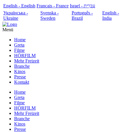
English - English
Français - France
עִבְרִית - Israel
Українська -
Svenska -
Português -
English -
Ukraine
Sweden
Brazil
India
Menü
Home
Greta
Filme
HÖRFILM
Mehr Freizeit
Branche
Kinos
Presse
Kontakt
Home
Greta
Filme
HÖRFILM
Mehr Freizeit
Branche
Kinos
Presse