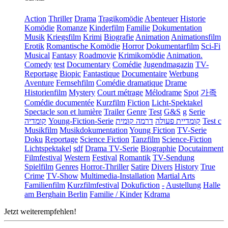
Action
Thriller
Drama
Tragikomödie
Abenteuer
Historie
Komödie
Romanze
Kinderfilm
Familie
Dokumentation
Musik
Kriegsfilm
Krimi
Biografie
Animation
Animationsfilm
Erotik
Romantische Komödie
Horror
Dokumentarfilm
Sci-Fi
Musical
Fantasy
Roadmovie
Krimikomödie
Animation.
Comedy
test
Documentary
Comédie
Jugendmagazin
TV-
Reportage
Biopic
Fantastique
Documentaire
Werbung
Aventure
Fernsehfilm
Comédie dramatique
Drame
Historienfilm
Mystery
Court métrage
Mélodrame
Spot
가족
Comédie documentée
Kurzfilm
Fiction
Licht-Spektakel
Spectacle son et lumière
Trailer
Genre
Test
G&S
g
Serie
קומדיה
Young-Fiction-Serie
דרמה קומית
קומדיית פעולה
Test c
Musikfilm
Musikdokumentation
Young Fiction
TV-Serie
Doku
Reportage
Science Fiction
Tanzfilm
Science-Fiction
Lichtspektakel
sdf
Drama TV-Serie
Biographie
Docutainment
Filmfestival
Western
Festival
Romantik
TV-Sendung
Spielfilm
Genres
Horror-Thriller
Satire
Divers
History
True
Crime
TV-Show
Multimedia-Installation
Martial Arts
Familienfilm
Kurzfilmfestival
Dokufiction
-
Austellung
Halle
am Berghain Berlin
Familie / Kinder
Kdrama
Jetzt weiterempfehlen!