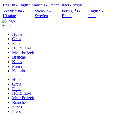
English - English
Français - France
עִבְרִית - Israel
Українська -
Svenska -
Português -
English -
Ukraine
Sweden
Brazil
India
Menü
Home
Greta
Filme
HÖRFILM
Mehr Freizeit
Branche
Kinos
Presse
Kontakt
Home
Greta
Filme
HÖRFILM
Mehr Freizeit
Branche
Kinos
Presse