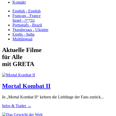
Kontakt
English - English
Français - France
עִבְרִית - Israel
Português - Brazil
Українська - Ukraine
Englis - India
Multilingual
Aktuelle Filme
für Alle
mit GRETA
Mortal Kombat II
In „Mortal Kombat II“ kehren die Lieblinge der Fans zurück...
Infos & Trailer →