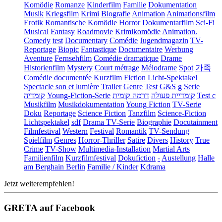
Komödie
Romanze
Kinderfilm
Familie
Dokumentation
Musik
Kriegsfilm
Krimi
Biografie
Animation
Animationsfilm
Erotik
Romantische Komödie
Horror
Dokumentarfilm
Sci-Fi
Musical
Fantasy
Roadmovie
Krimikomödie
Animation.
Comedy
test
Documentary
Comédie
Jugendmagazin
TV-
Reportage
Biopic
Fantastique
Documentaire
Werbung
Aventure
Fernsehfilm
Comédie dramatique
Drame
Historienfilm
Mystery
Court métrage
Mélodrame
Spot
가족
Comédie documentée
Kurzfilm
Fiction
Licht-Spektakel
Spectacle son et lumière
Trailer
Genre
Test
G&S
g
Serie
קומדיה
Young-Fiction-Serie
דרמה קומית
קומדיית פעולה
Test c
Musikfilm
Musikdokumentation
Young Fiction
TV-Serie
Doku
Reportage
Science Fiction
Tanzfilm
Science-Fiction
Lichtspektakel
sdf
Drama TV-Serie
Biographie
Docutainment
Filmfestival
Western
Festival
Romantik
TV-Sendung
Spielfilm
Genres
Horror-Thriller
Satire
Divers
History
True
Crime
TV-Show
Multimedia-Installation
Martial Arts
Familienfilm
Kurzfilmfestival
Dokufiction
-
Austellung
Halle
am Berghain Berlin
Familie / Kinder
Kdrama
Jetzt weiterempfehlen!
GRETA auf Facebook