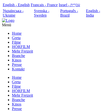
English - English
Français - France
עִבְרִית - Israel
Українська -
Svenska -
Português -
English -
Ukraine
Sweden
Brazil
India
Menü
Home
Greta
Filme
HÖRFILM
Mehr Freizeit
Branche
Kinos
Presse
Kontakt
Home
Greta
Filme
HÖRFILM
Mehr Freizeit
Branche
Kinos
Presse