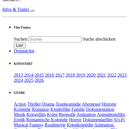
Infos & Trailer →
Film Finden
Suchen
Suche abschicken
Demnächst
KINOSTART
2013
2014
2015
2016
2017
2018
2019
2020
2021
2022
2023
2024
2025
2026
GENRE
Action
Thriller
Drama
Tragikomödie
Abenteuer
Historie
Komödie
Romanze
Kinderfilm
Familie
Dokumentation
Musik
Kriegsfilm
Krimi
Biografie
Animation
Animationsfilm
Erotik
Romantische Komödie
Horror
Dokumentarfilm
Sci-Fi
Musical
Fantasy
Roadmovie
Krimikomödie
Animation.