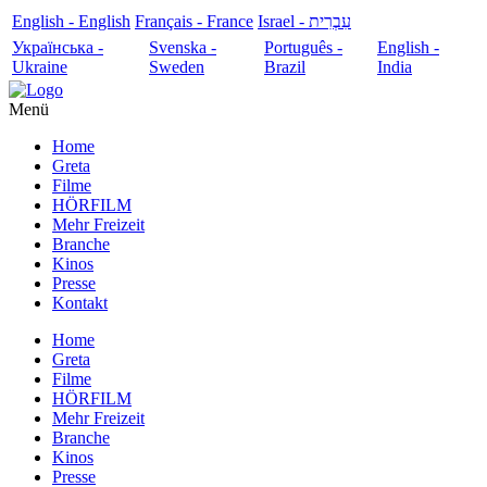
English - English
Français - France
עִבְרִית - Israel
Українська -
Svenska -
Português -
English -
Ukraine
Sweden
Brazil
India
Menü
Home
Greta
Filme
HÖRFILM
Mehr Freizeit
Branche
Kinos
Presse
Kontakt
Home
Greta
Filme
HÖRFILM
Mehr Freizeit
Branche
Kinos
Presse