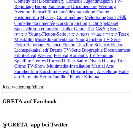
Comedy
test
Documentary
Comédie
Jugendmagazin
TV-
Reportage
Biopic
Fantastique
Documentaire
Werbung
Aventure
Fernsehfilm
Comédie dramatique
Drame
Historienfilm
Mystery
Court métrage
Mélodrame
Spot
가족
Comédie documentée
Kurzfilm
Fiction
Licht-Spektakel
Spectacle son et lumière
Trailer
Genre
Test
G&S
g
Serie
קומדיה
Young-Fiction-Serie
דרמה קומית
קומדיית פעולה
Test c
Musikfilm
Musikdokumentation
Young Fiction
TV-Serie
Doku
Reportage
Science Fiction
Tanzfilm
Science-Fiction
Lichtspektakel
sdf
Drama TV-Serie
Biographie
Docutainment
Filmfestival
Western
Festival
Romantik
TV-Sendung
Spielfilm
Genres
Horror-Thriller
Satire
Divers
History
True
Crime
TV-Show
Multimedia-Installation
Martial Arts
Familienfilm
Kurzfilmfestival
Dokufiction
-
Austellung
Halle
am Berghain Berlin
Familie / Kinder
Kdrama
Jetzt weiterempfehlen!
GRETA auf Facebook
@GRETA_app bei Twitter