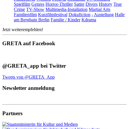
Spielfilm
Genres
Horror-Thriller
Satire
Divers
History
True
Crime
TV-Show
Multimedia-Installation
Martial Arts
Familienfilm
Kurzfilmfestival
Dokufiction
-
Austellung
Halle
am Berghain Berlin
Familie / Kinder
Kdrama
Jetzt weiterempfehlen!
GRETA auf Facebook
@GRETA_app bei Twitter
Tweets von @GRETA_App
Newsletter anmeldung
Partners