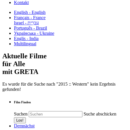
Kontakt
English - English
Français - France
עִבְרִית - Israel
Português - Brazil
Українська - Ukraine
Englis - India
Multilingual
Aktuelle Filme
für Alle
mit GRETA
Es wurde für die Suche nach "2015 :: Western" kein Ergebnis
gefunden!
Film Finden
Suchen
Suche abschicken
Demnächst