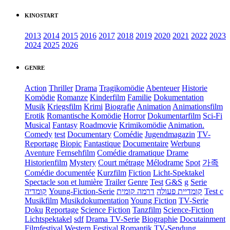
KINOSTART
2013
2014
2015
2016
2017
2018
2019
2020
2021
2022
2023
2024
2025
2026
GENRE
Action
Thriller
Drama
Tragikomödie
Abenteuer
Historie
Komödie
Romanze
Kinderfilm
Familie
Dokumentation
Musik
Kriegsfilm
Krimi
Biografie
Animation
Animationsfilm
Erotik
Romantische Komödie
Horror
Dokumentarfilm
Sci-Fi
Musical
Fantasy
Roadmovie
Krimikomödie
Animation.
Comedy
test
Documentary
Comédie
Jugendmagazin
TV-
Reportage
Biopic
Fantastique
Documentaire
Werbung
Aventure
Fernsehfilm
Comédie dramatique
Drame
Historienfilm
Mystery
Court métrage
Mélodrame
Spot
가족
Comédie documentée
Kurzfilm
Fiction
Licht-Spektakel
Spectacle son et lumière
Trailer
Genre
Test
G&S
g
Serie
קומדיה
Young-Fiction-Serie
דרמה קומית
קומדיית פעולה
Test c
Musikfilm
Musikdokumentation
Young Fiction
TV-Serie
Doku
Reportage
Science Fiction
Tanzfilm
Science-Fiction
Lichtspektakel
sdf
Drama TV-Serie
Biographie
Docutainment
Filmfestival
Western
Festival
Romantik
TV-Sendung