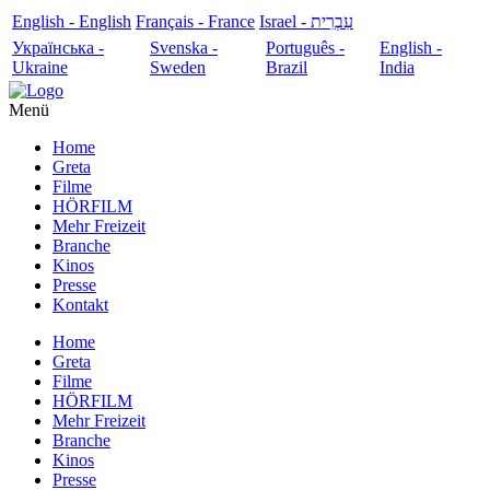
English - English
Français - France
עִבְרִית - Israel
Українська -
Svenska -
Português -
English -
Ukraine
Sweden
Brazil
India
Menü
Home
Greta
Filme
HÖRFILM
Mehr Freizeit
Branche
Kinos
Presse
Kontakt
Home
Greta
Filme
HÖRFILM
Mehr Freizeit
Branche
Kinos
Presse