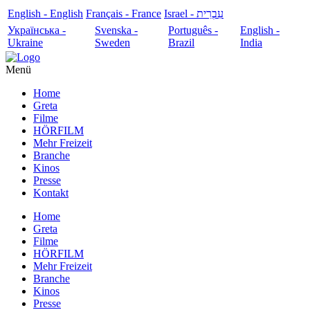
English - English
Français - France
עִבְרִית - Israel
Українська -
Svenska -
Português -
English -
Ukraine
Sweden
Brazil
India
Menü
Home
Greta
Filme
HÖRFILM
Mehr Freizeit
Branche
Kinos
Presse
Kontakt
Home
Greta
Filme
HÖRFILM
Mehr Freizeit
Branche
Kinos
Presse