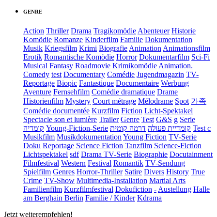
GENRE
Action
Thriller
Drama
Tragikomödie
Abenteuer
Historie
Komödie
Romanze
Kinderfilm
Familie
Dokumentation
Musik
Kriegsfilm
Krimi
Biografie
Animation
Animationsfilm
Erotik
Romantische Komödie
Horror
Dokumentarfilm
Sci-Fi
Musical
Fantasy
Roadmovie
Krimikomödie
Animation.
Comedy
test
Documentary
Comédie
Jugendmagazin
TV-
Reportage
Biopic
Fantastique
Documentaire
Werbung
Aventure
Fernsehfilm
Comédie dramatique
Drame
Historienfilm
Mystery
Court métrage
Mélodrame
Spot
가족
Comédie documentée
Kurzfilm
Fiction
Licht-Spektakel
Spectacle son et lumière
Trailer
Genre
Test
G&S
g
Serie
קומדיה
Young-Fiction-Serie
דרמה קומית
קומדיית פעולה
Test c
Musikfilm
Musikdokumentation
Young Fiction
TV-Serie
Doku
Reportage
Science Fiction
Tanzfilm
Science-Fiction
Lichtspektakel
sdf
Drama TV-Serie
Biographie
Docutainment
Filmfestival
Western
Festival
Romantik
TV-Sendung
Spielfilm
Genres
Horror-Thriller
Satire
Divers
History
True
Crime
TV-Show
Multimedia-Installation
Martial Arts
Familienfilm
Kurzfilmfestival
Dokufiction
-
Austellung
Halle
am Berghain Berlin
Familie / Kinder
Kdrama
Jetzt weiterempfehlen!