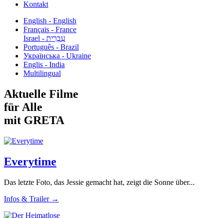
Kontakt
English - English
Français - France
עִבְרִית - Israel
Português - Brazil
Українська - Ukraine
Englis - India
Multilingual
Aktuelle Filme
für Alle
mit GRETA
Everytime
Das letzte Foto, das Jessie gemacht hat, zeigt die Sonne über...
Infos & Trailer →