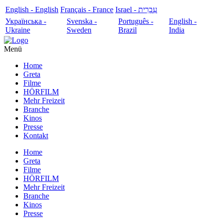
English - English
Français - France
עִבְרִית - Israel
Українська -
Svenska -
Português -
English -
Ukraine
Sweden
Brazil
India
Menü
Home
Greta
Filme
HÖRFILM
Mehr Freizeit
Branche
Kinos
Presse
Kontakt
Home
Greta
Filme
HÖRFILM
Mehr Freizeit
Branche
Kinos
Presse