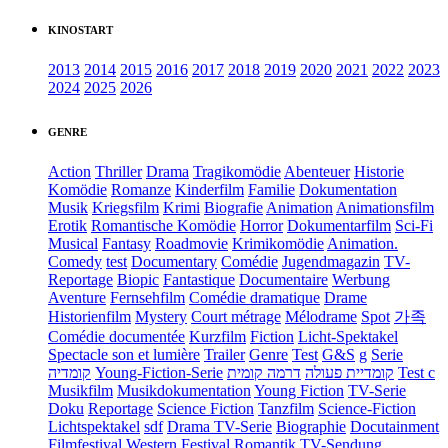
KINOSTART
2013
2014
2015
2016
2017
2018
2019
2020
2021
2022
2023
2024
2025
2026
GENRE
Action
Thriller
Drama
Tragikomödie
Abenteuer
Historie
Komödie
Romanze
Kinderfilm
Familie
Dokumentation
Musik
Kriegsfilm
Krimi
Biografie
Animation
Animationsfilm
Erotik
Romantische Komödie
Horror
Dokumentarfilm
Sci-Fi
Musical
Fantasy
Roadmovie
Krimikomödie
Animation.
Comedy
test
Documentary
Comédie
Jugendmagazin
TV-
Reportage
Biopic
Fantastique
Documentaire
Werbung
Aventure
Fernsehfilm
Comédie dramatique
Drame
Historienfilm
Mystery
Court métrage
Mélodrame
Spot
가족
Comédie documentée
Kurzfilm
Fiction
Licht-Spektakel
Spectacle son et lumière
Trailer
Genre
Test
G&S
g
Serie
קומדיה
Young-Fiction-Serie
דרמה קומית
קומדיית פעולה
Test c
Musikfilm
Musikdokumentation
Young Fiction
TV-Serie
Doku
Reportage
Science Fiction
Tanzfilm
Science-Fiction
Lichtspektakel
sdf
Drama TV-Serie
Biographie
Docutainment
Filmfestival
Western
Festival
Romantik
TV-Sendung