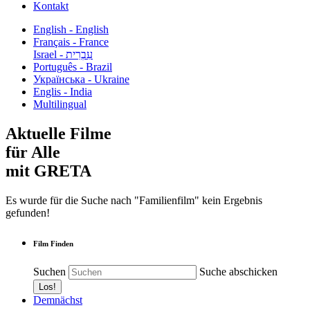
Kontakt
English - English
Français - France
עִבְרִית - Israel
Português - Brazil
Українська - Ukraine
Englis - India
Multilingual
Aktuelle Filme
für Alle
mit GRETA
Es wurde für die Suche nach "Familienfilm" kein Ergebnis
gefunden!
Film Finden
Suchen
Suche abschicken
Demnächst