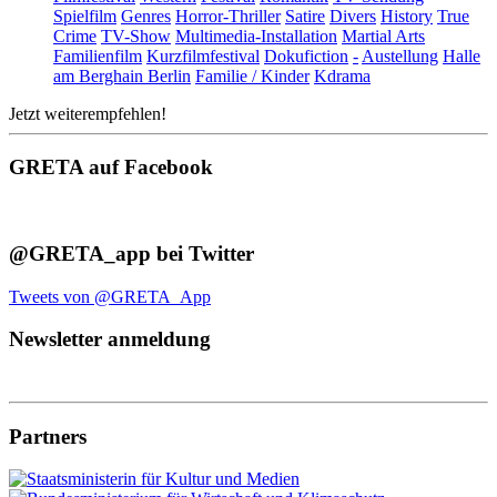
Spielfilm
Genres
Horror-Thriller
Satire
Divers
History
True
Crime
TV-Show
Multimedia-Installation
Martial Arts
Familienfilm
Kurzfilmfestival
Dokufiction
-
Austellung
Halle
am Berghain Berlin
Familie / Kinder
Kdrama
Jetzt weiterempfehlen!
GRETA auf Facebook
@GRETA_app bei Twitter
Tweets von @GRETA_App
Newsletter anmeldung
Partners