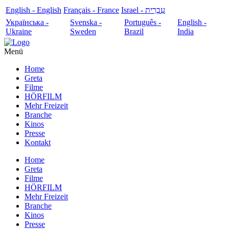
English - English
Français - France
עִבְרִית - Israel
Українська -
Svenska -
Português -
English -
Ukraine
Sweden
Brazil
India
Menü
Home
Greta
Filme
HÖRFILM
Mehr Freizeit
Branche
Kinos
Presse
Kontakt
Home
Greta
Filme
HÖRFILM
Mehr Freizeit
Branche
Kinos
Presse