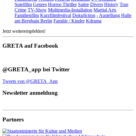
Spielfilm
Genres
Horror-Thriller
Satire
Divers
History
True
Crime
TV-Show
Multimedia-Installation
Martial Arts
Familienfilm
Kurzfilmfestival
Dokufiction
-
Austellung
Halle
am Berghain Berlin
Familie / Kinder
Kdrama
Jetzt weiterempfehlen!
GRETA auf Facebook
@GRETA_app bei Twitter
Tweets von @GRETA_App
Newsletter anmeldung
Partners