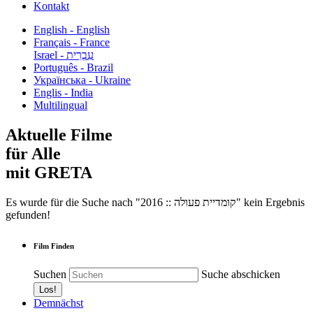
Kontakt
English - English
Français - France
עִבְרִית - Israel
Português - Brazil
Українська - Ukraine
Englis - India
Multilingual
Aktuelle Filme
für Alle
mit GRETA
Es wurde für die Suche nach "2016 :: קומדיית פעולה" kein Ergebnis
gefunden!
Film Finden
Suchen
Suche abschicken
Demnächst