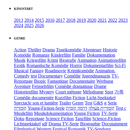
KINOSTART
2013
2014
2015
2016
2017
2018
2019
2020
2021
2022
2023
2024
2025
2026
GENRE
Action
Thriller
Drama
Tragikomödie
Abenteuer
Historie
Komödie
Romanze
Kinderfilm
Familie
Dokumentation
Musik
Kriegsfilm
Krimi
Biografie
Animation
Animationsfilm
Erotik
Romantische Komödie
Horror
Dokumentarfilm
Sci-Fi
Musical
Fantasy
Roadmovie
Krimikomödie
Animation.
Comedy
test
Documentary
Comédie
Jugendmagazin
TV-
Reportage
Biopic
Fantastique
Documentaire
Werbung
Aventure
Fernsehfilm
Comédie dramatique
Drame
Historienfilm
Mystery
Court métrage
Mélodrame
Spot
가족
Comédie documentée
Kurzfilm
Fiction
Licht-Spektakel
Spectacle son et lumière
Trailer
Genre
Test
G&S
g
Serie
קומדיה
Young-Fiction-Serie
דרמה קומית
קומדיית פעולה
Test c
Musikfilm
Musikdokumentation
Young Fiction
TV-Serie
Doku
Reportage
Science Fiction
Tanzfilm
Science-Fiction
Lichtspektakel
sdf
Drama TV-Serie
Biographie
Docutainment
Filmfestival
Western
Festival
Romantik
TV-Sendung