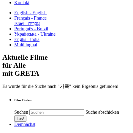
Kontakt
English - English
Français - France
עִבְרִית - Israel
Português - Brazil
Українська - Ukraine
Englis - India
Multilingual
Aktuelle Filme
für Alle
mit GRETA
Es wurde für die Suche nach "가족" kein Ergebnis gefunden!
Film Finden
Suchen
Suche abschicken
Demnächst