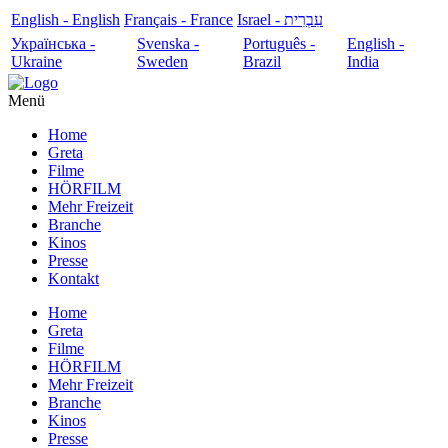
English - English
Français - France
עִבְרִית - Israel
Українська -
Svenska -
Português -
English -
Ukraine
Sweden
Brazil
India
Menü
Home
Greta
Filme
HÖRFILM
Mehr Freizeit
Branche
Kinos
Presse
Kontakt
Home
Greta
Filme
HÖRFILM
Mehr Freizeit
Branche
Kinos
Presse