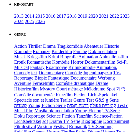
KINOSTART
2013
2014
2015
2016
2017
2018
2019
2020
2021
2022
2023
2024
2025
2026
GENRE
Action
Thriller
Drama
Tragikomödie
Abenteuer
Historie
Komödie
Romanze
Kinderfilm
Familie
Dokumentation
Musik
Kriegsfilm
Krimi
Biografie
Animation
Animationsfilm
Erotik
Romantische Komödie
Horror
Dokumentarfilm
Sci-Fi
Musical
Fantasy
Roadmovie
Krimikomödie
Animation.
Comedy
test
Documentary
Comédie
Jugendmagazin
TV-
Reportage
Biopic
Fantastique
Documentaire
Werbung
Aventure
Fernsehfilm
Comédie dramatique
Drame
Historienfilm
Mystery
Court métrage
Mélodrame
Spot
가족
Comédie documentée
Kurzfilm
Fiction
Licht-Spektakel
Spectacle son et lumière
Trailer
Genre
Test
G&S
g
Serie
קומדיה
Young-Fiction-Serie
דרמה קומית
קומדיית פעולה
Test c
Musikfilm
Musikdokumentation
Young Fiction
TV-Serie
Doku
Reportage
Science Fiction
Tanzfilm
Science-Fiction
Lichtspektakel
sdf
Drama TV-Serie
Biographie
Docutainment
Filmfestival
Western
Festival
Romantik
TV-Sendung
Spielfilm
Genres
Horror-Thriller
Satire
Divers
History
True