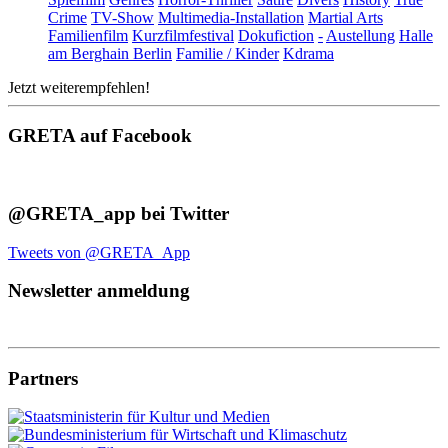
Crime
TV-Show
Multimedia-Installation
Martial Arts
Familienfilm
Kurzfilmfestival
Dokufiction
-
Austellung
Halle
am Berghain Berlin
Familie / Kinder
Kdrama
Jetzt weiterempfehlen!
GRETA auf Facebook
@GRETA_app bei Twitter
Tweets von @GRETA_App
Newsletter anmeldung
Partners