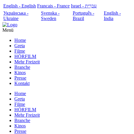
English - English
Français - France
עִבְרִית - Israel
Українська -
Svenska -
Português -
English -
Ukraine
Sweden
Brazil
India
Menü
Home
Greta
Filme
HÖRFILM
Mehr Freizeit
Branche
Kinos
Presse
Kontakt
Home
Greta
Filme
HÖRFILM
Mehr Freizeit
Branche
Kinos
Presse