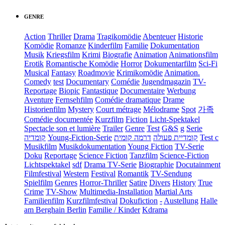
GENRE
Action
Thriller
Drama
Tragikomödie
Abenteuer
Historie
Komödie
Romanze
Kinderfilm
Familie
Dokumentation
Musik
Kriegsfilm
Krimi
Biografie
Animation
Animationsfilm
Erotik
Romantische Komödie
Horror
Dokumentarfilm
Sci-Fi
Musical
Fantasy
Roadmovie
Krimikomödie
Animation.
Comedy
test
Documentary
Comédie
Jugendmagazin
TV-
Reportage
Biopic
Fantastique
Documentaire
Werbung
Aventure
Fernsehfilm
Comédie dramatique
Drame
Historienfilm
Mystery
Court métrage
Mélodrame
Spot
가족
Comédie documentée
Kurzfilm
Fiction
Licht-Spektakel
Spectacle son et lumière
Trailer
Genre
Test
G&S
g
Serie
קומדיה
Young-Fiction-Serie
דרמה קומית
קומדיית פעולה
Test c
Musikfilm
Musikdokumentation
Young Fiction
TV-Serie
Doku
Reportage
Science Fiction
Tanzfilm
Science-Fiction
Lichtspektakel
sdf
Drama TV-Serie
Biographie
Docutainment
Filmfestival
Western
Festival
Romantik
TV-Sendung
Spielfilm
Genres
Horror-Thriller
Satire
Divers
History
True
Crime
TV-Show
Multimedia-Installation
Martial Arts
Familienfilm
Kurzfilmfestival
Dokufiction
-
Austellung
Halle
am Berghain Berlin
Familie / Kinder
Kdrama