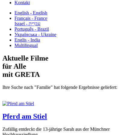
Kontakt
English - English
Français - France
עִבְרִית - Israel
Português - Brazil
Українська - Ukraine
Englis - India
Multilingual
Aktuelle Filme
für Alle
mit GRETA
Ihre Suche nach "Familie" hat folgende Ergebnisse geliefert:
Pferd am Stiel
Zufällig entdeckt die 13-jährige Sarah aus der Münchner
Hochhaussiedlung...