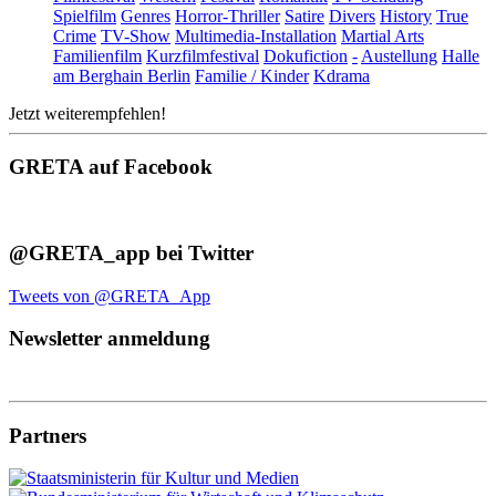
Spielfilm
Genres
Horror-Thriller
Satire
Divers
History
True
Crime
TV-Show
Multimedia-Installation
Martial Arts
Familienfilm
Kurzfilmfestival
Dokufiction
-
Austellung
Halle
am Berghain Berlin
Familie / Kinder
Kdrama
Jetzt weiterempfehlen!
GRETA auf Facebook
@GRETA_app bei Twitter
Tweets von @GRETA_App
Newsletter anmeldung
Partners