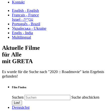
Kontakt
English - English
Français - France
עִבְרִית - Israel
Português - Brazil
Українська - Ukraine
Englis - India
Multilingual
Aktuelle Filme
für Alle
mit GRETA
Es wurde für die Suche nach "2020 :: Roadmovie" kein Ergebnis
gefunden!
Film Finden
Suchen
Suche abschicken
Demnächst