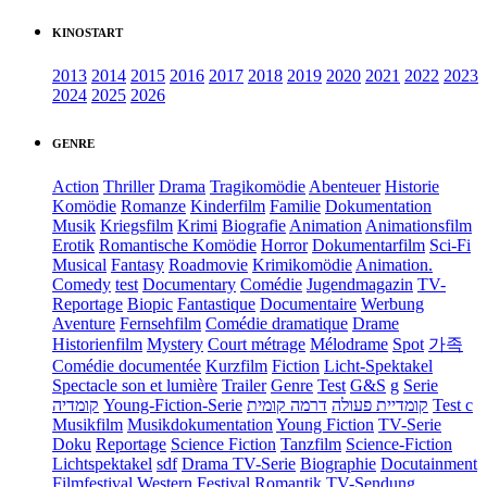
KINOSTART
2013
2014
2015
2016
2017
2018
2019
2020
2021
2022
2023
2024
2025
2026
GENRE
Action
Thriller
Drama
Tragikomödie
Abenteuer
Historie
Komödie
Romanze
Kinderfilm
Familie
Dokumentation
Musik
Kriegsfilm
Krimi
Biografie
Animation
Animationsfilm
Erotik
Romantische Komödie
Horror
Dokumentarfilm
Sci-Fi
Musical
Fantasy
Roadmovie
Krimikomödie
Animation.
Comedy
test
Documentary
Comédie
Jugendmagazin
TV-
Reportage
Biopic
Fantastique
Documentaire
Werbung
Aventure
Fernsehfilm
Comédie dramatique
Drame
Historienfilm
Mystery
Court métrage
Mélodrame
Spot
가족
Comédie documentée
Kurzfilm
Fiction
Licht-Spektakel
Spectacle son et lumière
Trailer
Genre
Test
G&S
g
Serie
קומדיה
Young-Fiction-Serie
דרמה קומית
קומדיית פעולה
Test c
Musikfilm
Musikdokumentation
Young Fiction
TV-Serie
Doku
Reportage
Science Fiction
Tanzfilm
Science-Fiction
Lichtspektakel
sdf
Drama TV-Serie
Biographie
Docutainment
Filmfestival
Western
Festival
Romantik
TV-Sendung