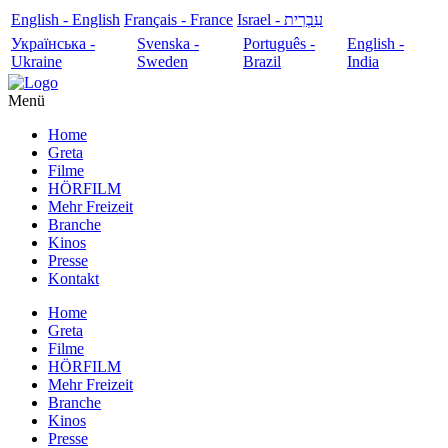
English - English
Français - France
עִבְרִית - Israel
Українська -
Svenska -
Português -
English -
Ukraine
Sweden
Brazil
India
Menü
Home
Greta
Filme
HÖRFILM
Mehr Freizeit
Branche
Kinos
Presse
Kontakt
Home
Greta
Filme
HÖRFILM
Mehr Freizeit
Branche
Kinos
Presse