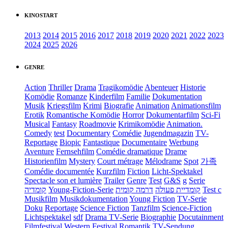
KINOSTART
2013
2014
2015
2016
2017
2018
2019
2020
2021
2022
2023
2024
2025
2026
GENRE
Action
Thriller
Drama
Tragikomödie
Abenteuer
Historie
Komödie
Romanze
Kinderfilm
Familie
Dokumentation
Musik
Kriegsfilm
Krimi
Biografie
Animation
Animationsfilm
Erotik
Romantische Komödie
Horror
Dokumentarfilm
Sci-Fi
Musical
Fantasy
Roadmovie
Krimikomödie
Animation.
Comedy
test
Documentary
Comédie
Jugendmagazin
TV-
Reportage
Biopic
Fantastique
Documentaire
Werbung
Aventure
Fernsehfilm
Comédie dramatique
Drame
Historienfilm
Mystery
Court métrage
Mélodrame
Spot
가족
Comédie documentée
Kurzfilm
Fiction
Licht-Spektakel
Spectacle son et lumière
Trailer
Genre
Test
G&S
g
Serie
קומדיה
Young-Fiction-Serie
דרמה קומית
קומדיית פעולה
Test c
Musikfilm
Musikdokumentation
Young Fiction
TV-Serie
Doku
Reportage
Science Fiction
Tanzfilm
Science-Fiction
Lichtspektakel
sdf
Drama TV-Serie
Biographie
Docutainment
Filmfestival
Western
Festival
Romantik
TV-Sendung