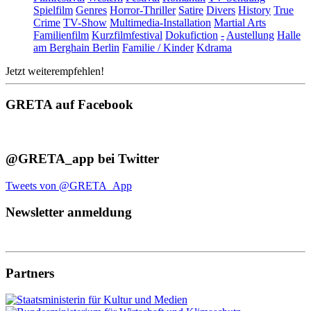
Spielfilm
Genres
Horror-Thriller
Satire
Divers
History
True
Crime
TV-Show
Multimedia-Installation
Martial Arts
Familienfilm
Kurzfilmfestival
Dokufiction
-
Austellung
Halle
am Berghain Berlin
Familie / Kinder
Kdrama
Jetzt weiterempfehlen!
GRETA auf Facebook
@GRETA_app bei Twitter
Tweets von @GRETA_App
Newsletter anmeldung
Partners