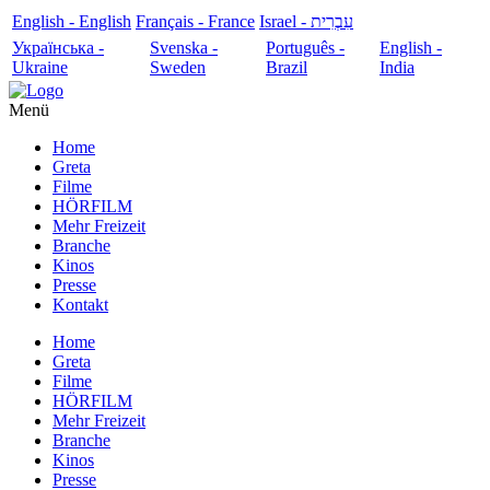
English - English
Français - France
עִבְרִית - Israel
Українська -
Svenska -
Português -
English -
Ukraine
Sweden
Brazil
India
Menü
Home
Greta
Filme
HÖRFILM
Mehr Freizeit
Branche
Kinos
Presse
Kontakt
Home
Greta
Filme
HÖRFILM
Mehr Freizeit
Branche
Kinos
Presse