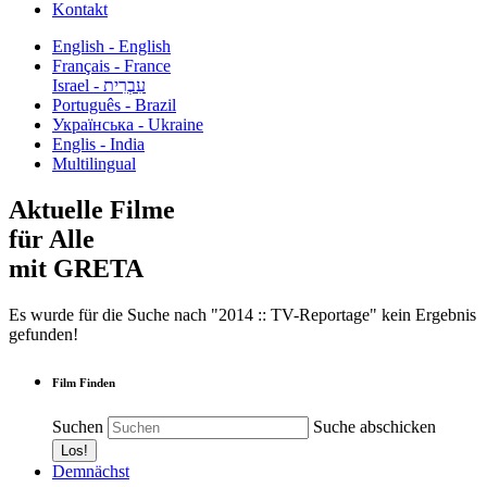
Kontakt
English - English
Français - France
עִבְרִית - Israel
Português - Brazil
Українська - Ukraine
Englis - India
Multilingual
Aktuelle Filme
für Alle
mit GRETA
Es wurde für die Suche nach "2014 :: TV-Reportage" kein Ergebnis
gefunden!
Film Finden
Suchen
Suche abschicken
Demnächst