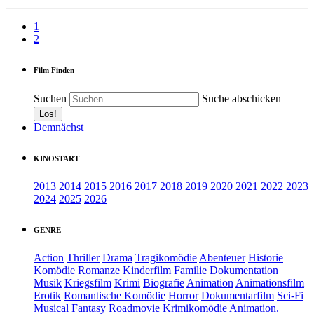
1
2
Film Finden
Suchen
Suche abschicken
Demnächst
KINOSTART
2013
2014
2015
2016
2017
2018
2019
2020
2021
2022
2023
2024
2025
2026
GENRE
Action
Thriller
Drama
Tragikomödie
Abenteuer
Historie
Komödie
Romanze
Kinderfilm
Familie
Dokumentation
Musik
Kriegsfilm
Krimi
Biografie
Animation
Animationsfilm
Erotik
Romantische Komödie
Horror
Dokumentarfilm
Sci-Fi
Musical
Fantasy
Roadmovie
Krimikomödie
Animation.