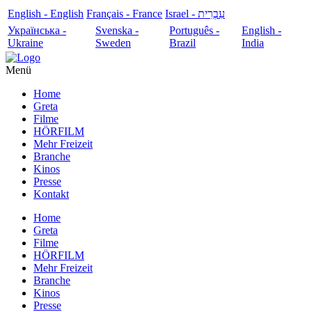
English - English
Français - France
עִבְרִית - Israel
Українська -
Svenska -
Português -
English -
Ukraine
Sweden
Brazil
India
Menü
Home
Greta
Filme
HÖRFILM
Mehr Freizeit
Branche
Kinos
Presse
Kontakt
Home
Greta
Filme
HÖRFILM
Mehr Freizeit
Branche
Kinos
Presse