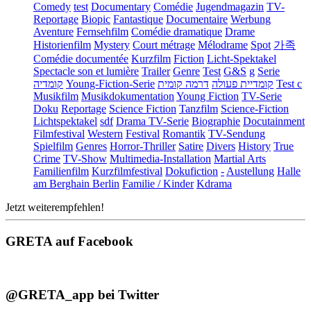
Comedy
test
Documentary
Comédie
Jugendmagazin
TV-
Reportage
Biopic
Fantastique
Documentaire
Werbung
Aventure
Fernsehfilm
Comédie dramatique
Drame
Historienfilm
Mystery
Court métrage
Mélodrame
Spot
가족
Comédie documentée
Kurzfilm
Fiction
Licht-Spektakel
Spectacle son et lumière
Trailer
Genre
Test
G&S
g
Serie
קומדיה
Young-Fiction-Serie
דרמה קומית
קומדיית פעולה
Test c
Musikfilm
Musikdokumentation
Young Fiction
TV-Serie
Doku
Reportage
Science Fiction
Tanzfilm
Science-Fiction
Lichtspektakel
sdf
Drama TV-Serie
Biographie
Docutainment
Filmfestival
Western
Festival
Romantik
TV-Sendung
Spielfilm
Genres
Horror-Thriller
Satire
Divers
History
True
Crime
TV-Show
Multimedia-Installation
Martial Arts
Familienfilm
Kurzfilmfestival
Dokufiction
-
Austellung
Halle
am Berghain Berlin
Familie / Kinder
Kdrama
Jetzt weiterempfehlen!
GRETA auf Facebook
@GRETA_app bei Twitter