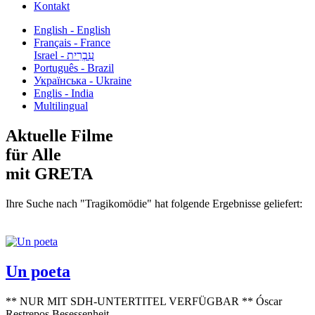
Kontakt
English - English
Français - France
עִבְרִית - Israel
Português - Brazil
Українська - Ukraine
Englis - India
Multilingual
Aktuelle Filme
für Alle
mit GRETA
Ihre Suche nach "Tragikomödie" hat folgende Ergebnisse geliefert:
Un poeta
** NUR MIT SDH-UNTERTITEL VERFÜGBAR ** Óscar
Restrepos Besessenheit...