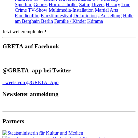
Spielfilm
Genres
Horror-Thriller
Satire
Divers
History
True
Crime
TV-Show
Multimedia-Installation
Martial Arts
Familienfilm
Kurzfilmfestival
Dokufiction
-
Austellung
Halle
am Berghain Berlin
Familie / Kinder
Kdrama
Jetzt weiterempfehlen!
GRETA auf Facebook
@GRETA_app bei Twitter
Tweets von @GRETA_App
Newsletter anmeldung
Partners