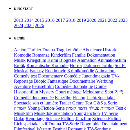
KINOSTART
2013
2014
2015
2016
2017
2018
2019
2020
2021
2022
2023
2024
2025
2026
GENRE
Action
Thriller
Drama
Tragikomödie
Abenteuer
Historie
Komödie
Romanze
Kinderfilm
Familie
Dokumentation
Musik
Kriegsfilm
Krimi
Biografie
Animation
Animationsfilm
Erotik
Romantische Komödie
Horror
Dokumentarfilm
Sci-Fi
Musical
Fantasy
Roadmovie
Krimikomödie
Animation.
Comedy
test
Documentary
Comédie
Jugendmagazin
TV-
Reportage
Biopic
Fantastique
Documentaire
Werbung
Aventure
Fernsehfilm
Comédie dramatique
Drame
Historienfilm
Mystery
Court métrage
Mélodrame
Spot
가족
Comédie documentée
Kurzfilm
Fiction
Licht-Spektakel
Spectacle son et lumière
Trailer
Genre
Test
G&S
g
Serie
קומדיה
Young-Fiction-Serie
דרמה קומית
קומדיית פעולה
Test c
Musikfilm
Musikdokumentation
Young Fiction
TV-Serie
Doku
Reportage
Science Fiction
Tanzfilm
Science-Fiction
Lichtspektakel
sdf
Drama TV-Serie
Biographie
Docutainment
Filmfestival
Western
Festival
Romantik
TV-Sendung