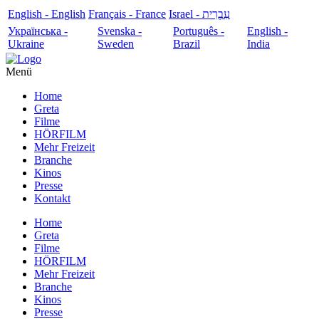
English - English
Français - France
עִבְרִית - Israel
Українська -
Svenska -
Português -
English -
Ukraine
Sweden
Brazil
India
Menü
Home
Greta
Filme
HÖRFILM
Mehr Freizeit
Branche
Kinos
Presse
Kontakt
Home
Greta
Filme
HÖRFILM
Mehr Freizeit
Branche
Kinos
Presse