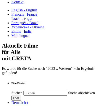
Kontakt
English - English
Français - France
עִבְרִית - Israel
Português - Brazil
Українська - Ukraine
Englis - India
Multilingual
Aktuelle Filme
für Alle
mit GRETA
Es wurde für die Suche nach "2023 :: Western" kein Ergebnis
gefunden!
Film Finden
Suchen
Suche abschicken
Demnächst