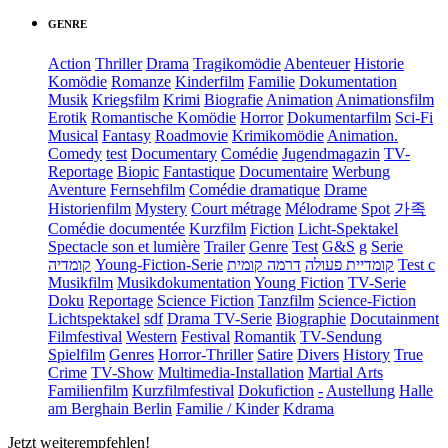
GENRE
Action
Thriller
Drama
Tragikomödie
Abenteuer
Historie
Komödie
Romanze
Kinderfilm
Familie
Dokumentation
Musik
Kriegsfilm
Krimi
Biografie
Animation
Animationsfilm
Erotik
Romantische Komödie
Horror
Dokumentarfilm
Sci-Fi
Musical
Fantasy
Roadmovie
Krimikomödie
Animation.
Comedy
test
Documentary
Comédie
Jugendmagazin
TV-
Reportage
Biopic
Fantastique
Documentaire
Werbung
Aventure
Fernsehfilm
Comédie dramatique
Drame
Historienfilm
Mystery
Court métrage
Mélodrame
Spot
가족
Comédie documentée
Kurzfilm
Fiction
Licht-Spektakel
Spectacle son et lumière
Trailer
Genre
Test
G&S
g
Serie
קומדיה
Young-Fiction-Serie
דרמה קומית
קומדיית פעולה
Test c
Musikfilm
Musikdokumentation
Young Fiction
TV-Serie
Doku
Reportage
Science Fiction
Tanzfilm
Science-Fiction
Lichtspektakel
sdf
Drama TV-Serie
Biographie
Docutainment
Filmfestival
Western
Festival
Romantik
TV-Sendung
Spielfilm
Genres
Horror-Thriller
Satire
Divers
History
True
Crime
TV-Show
Multimedia-Installation
Martial Arts
Familienfilm
Kurzfilmfestival
Dokufiction
-
Austellung
Halle
am Berghain Berlin
Familie / Kinder
Kdrama
Jetzt weiterempfehlen!