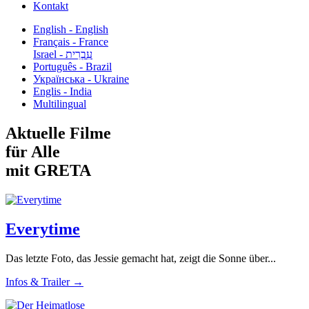
Kontakt
English - English
Français - France
עִבְרִית - Israel
Português - Brazil
Українська - Ukraine
Englis - India
Multilingual
Aktuelle Filme
für Alle
mit GRETA
Everytime
Das letzte Foto, das Jessie gemacht hat, zeigt die Sonne über...
Infos & Trailer →