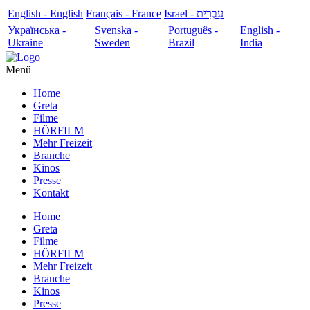
English - English
Français - France
עִבְרִית - Israel
Українська -
Svenska -
Português -
English -
Ukraine
Sweden
Brazil
India
Menü
Home
Greta
Filme
HÖRFILM
Mehr Freizeit
Branche
Kinos
Presse
Kontakt
Home
Greta
Filme
HÖRFILM
Mehr Freizeit
Branche
Kinos
Presse