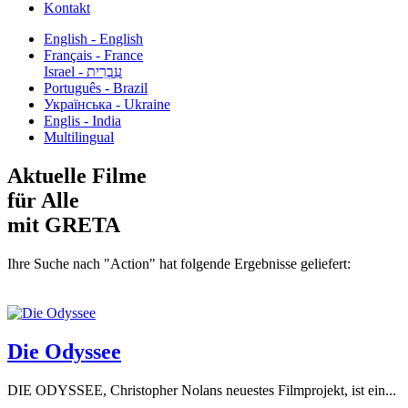
Kontakt
English - English
Français - France
עִבְרִית - Israel
Português - Brazil
Українська - Ukraine
Englis - India
Multilingual
Aktuelle Filme
für Alle
mit GRETA
Ihre Suche nach "Action" hat folgende Ergebnisse geliefert:
Die Odyssee
DIE ODYSSEE, Christopher Nolans neuestes Filmprojekt, ist ein...