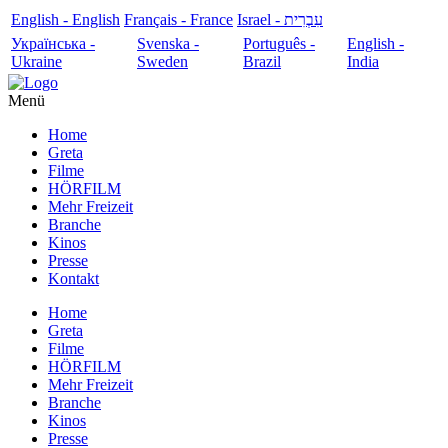
English - English
Français - France
עִבְרִית - Israel
Українська -
Svenska -
Português -
English -
Ukraine
Sweden
Brazil
India
Menü
Home
Greta
Filme
HÖRFILM
Mehr Freizeit
Branche
Kinos
Presse
Kontakt
Home
Greta
Filme
HÖRFILM
Mehr Freizeit
Branche
Kinos
Presse