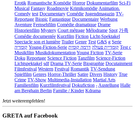
Erotik
Romantische Komödie
Horror
Dokumentarfilm
Sci-Fi
Musical
Fantasy
Roadmovie
Krimikomödie
Animation.
Comedy
test
Documentary
Comédie
Jugendmagazin
TV-
Reportage
Biopic
Fantastique
Documentaire
Werbung
Aventure
Fernsehfilm
Comédie dramatique
Drame
Historienfilm
Mystery
Court métrage
Mélodrame
Spot
가족
Comédie documentée
Kurzfilm
Fiction
Licht-Spektakel
Spectacle son et lumière
Trailer
Genre
Test
G&S
g
Serie
קומדיה
Young-Fiction-Serie
דרמה קומית
קומדיית פעולה
Test c
Musikfilm
Musikdokumentation
Young Fiction
TV-Serie
Doku
Reportage
Science Fiction
Tanzfilm
Science-Fiction
Lichtspektakel
sdf
Drama TV-Serie
Biographie
Docutainment
Filmfestival
Western
Festival
Romantik
TV-Sendung
Spielfilm
Genres
Horror-Thriller
Satire
Divers
History
True
Crime
TV-Show
Multimedia-Installation
Martial Arts
Familienfilm
Kurzfilmfestival
Dokufiction
-
Austellung
Halle
am Berghain Berlin
Familie / Kinder
Kdrama
Jetzt weiterempfehlen!
GRETA auf Facebook