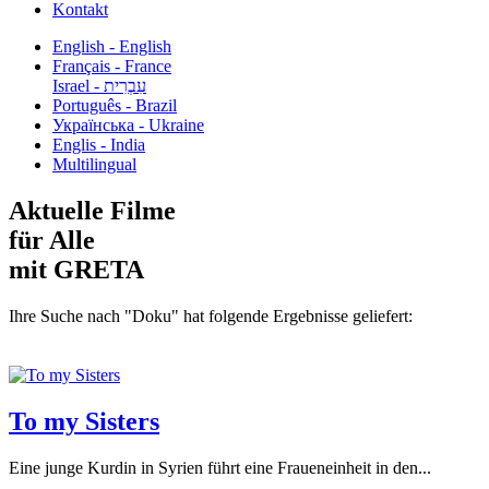
Kontakt
English - English
Français - France
עִבְרִית - Israel
Português - Brazil
Українська - Ukraine
Englis - India
Multilingual
Aktuelle Filme
für Alle
mit GRETA
Ihre Suche nach "Doku" hat folgende Ergebnisse geliefert:
To my Sisters
Eine junge Kurdin in Syrien führt eine Fraueneinheit in den...