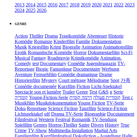
2013
2014
2015
2016
2017
2018
2019
2020
2021
2022
2023
2024
2025
2026
GENRE
Action
Thriller
Drama
Tragikomödie
Abenteuer
Historie
Komödie
Romanze
Kinderfilm
Familie
Dokumentation
Musik
Kriegsfilm
Krimi
Biografie
Animation
Animationsfilm
Erotik
Romantische Komödie
Horror
Dokumentarfilm
Sci-Fi
Musical
Fantasy
Roadmovie
Krimikomödie
Animation.
Comedy
test
Documentary
Comédie
Jugendmagazin
TV-
Reportage
Biopic
Fantastique
Documentaire
Werbung
Aventure
Fernsehfilm
Comédie dramatique
Drame
Historienfilm
Mystery
Court métrage
Mélodrame
Spot
가족
Comédie documentée
Kurzfilm
Fiction
Licht-Spektakel
Spectacle son et lumière
Trailer
Genre
Test
G&S
g
Serie
קומדיה
Young-Fiction-Serie
דרמה קומית
קומדיית פעולה
Test c
Musikfilm
Musikdokumentation
Young Fiction
TV-Serie
Doku
Reportage
Science Fiction
Tanzfilm
Science-Fiction
Lichtspektakel
sdf
Drama TV-Serie
Biographie
Docutainment
Filmfestival
Western
Festival
Romantik
TV-Sendung
Spielfilm
Genres
Horror-Thriller
Satire
Divers
History
True
Crime
TV-Show
Multimedia-Installation
Martial Arts
Familienfilm
Kurzfilmfestival
Dokufiction
-
Austellung
Halle