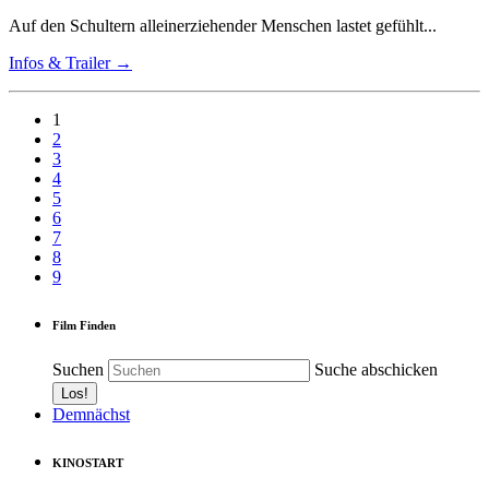
Auf den Schultern alleinerziehender Menschen lastet gefühlt...
Infos & Trailer →
1
2
3
4
5
6
7
8
9
Film Finden
Suchen
Suche abschicken
Demnächst
KINOSTART