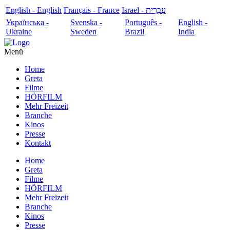
English - English
Français - France
עִבְרִית - Israel
Українська -
Svenska -
Português -
English -
Ukraine
Sweden
Brazil
India
Menü
Home
Greta
Filme
HÖRFILM
Mehr Freizeit
Branche
Kinos
Presse
Kontakt
Home
Greta
Filme
HÖRFILM
Mehr Freizeit
Branche
Kinos
Presse