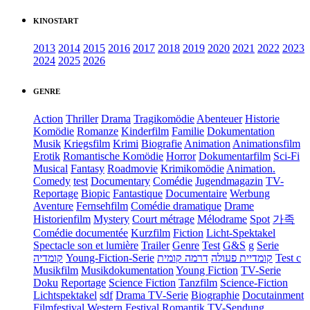
KINOSTART
2013
2014
2015
2016
2017
2018
2019
2020
2021
2022
2023
2024
2025
2026
GENRE
Action
Thriller
Drama
Tragikomödie
Abenteuer
Historie
Komödie
Romanze
Kinderfilm
Familie
Dokumentation
Musik
Kriegsfilm
Krimi
Biografie
Animation
Animationsfilm
Erotik
Romantische Komödie
Horror
Dokumentarfilm
Sci-Fi
Musical
Fantasy
Roadmovie
Krimikomödie
Animation.
Comedy
test
Documentary
Comédie
Jugendmagazin
TV-
Reportage
Biopic
Fantastique
Documentaire
Werbung
Aventure
Fernsehfilm
Comédie dramatique
Drame
Historienfilm
Mystery
Court métrage
Mélodrame
Spot
가족
Comédie documentée
Kurzfilm
Fiction
Licht-Spektakel
Spectacle son et lumière
Trailer
Genre
Test
G&S
g
Serie
קומדיה
Young-Fiction-Serie
דרמה קומית
קומדיית פעולה
Test c
Musikfilm
Musikdokumentation
Young Fiction
TV-Serie
Doku
Reportage
Science Fiction
Tanzfilm
Science-Fiction
Lichtspektakel
sdf
Drama TV-Serie
Biographie
Docutainment
Filmfestival
Western
Festival
Romantik
TV-Sendung