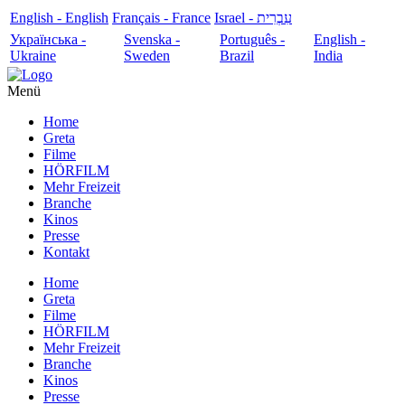
English - English
Français - France
עִבְרִית - Israel
Українська -
Svenska -
Português -
English -
Ukraine
Sweden
Brazil
India
Menü
Home
Greta
Filme
HÖRFILM
Mehr Freizeit
Branche
Kinos
Presse
Kontakt
Home
Greta
Filme
HÖRFILM
Mehr Freizeit
Branche
Kinos
Presse