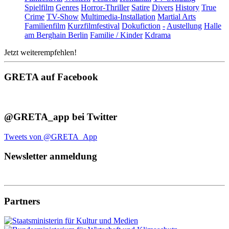
Spielfilm
Genres
Horror-Thriller
Satire
Divers
History
True
Crime
TV-Show
Multimedia-Installation
Martial Arts
Familienfilm
Kurzfilmfestival
Dokufiction
-
Austellung
Halle
am Berghain Berlin
Familie / Kinder
Kdrama
Jetzt weiterempfehlen!
GRETA auf Facebook
@GRETA_app bei Twitter
Tweets von @GRETA_App
Newsletter anmeldung
Partners