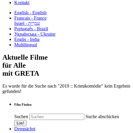
Kontakt
English - English
Français - France
עִבְרִית - Israel
Português - Brazil
Українська - Ukraine
Englis - India
Multilingual
Aktuelle Filme
für Alle
mit GRETA
Es wurde für die Suche nach "2019 :: Krimikomödie" kein Ergebnis
gefunden!
Film Finden
Suchen
Suche abschicken
Demnächst