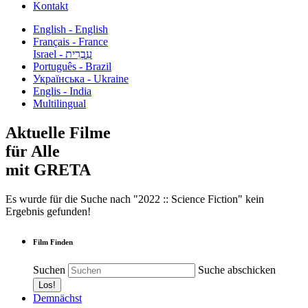
Kontakt
English - English
Français - France
עִבְרִית - Israel
Português - Brazil
Українська - Ukraine
Englis - India
Multilingual
Aktuelle Filme
für Alle
mit GRETA
Es wurde für die Suche nach "2022 :: Science Fiction" kein
Ergebnis gefunden!
Film Finden
Suchen
Suche abschicken
Demnächst