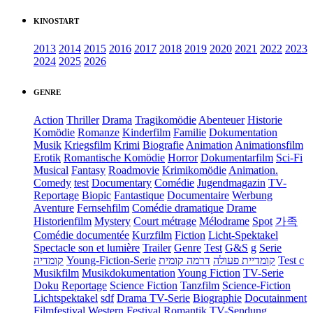
KINOSTART
2013
2014
2015
2016
2017
2018
2019
2020
2021
2022
2023
2024
2025
2026
GENRE
Action
Thriller
Drama
Tragikomödie
Abenteuer
Historie
Komödie
Romanze
Kinderfilm
Familie
Dokumentation
Musik
Kriegsfilm
Krimi
Biografie
Animation
Animationsfilm
Erotik
Romantische Komödie
Horror
Dokumentarfilm
Sci-Fi
Musical
Fantasy
Roadmovie
Krimikomödie
Animation.
Comedy
test
Documentary
Comédie
Jugendmagazin
TV-
Reportage
Biopic
Fantastique
Documentaire
Werbung
Aventure
Fernsehfilm
Comédie dramatique
Drame
Historienfilm
Mystery
Court métrage
Mélodrame
Spot
가족
Comédie documentée
Kurzfilm
Fiction
Licht-Spektakel
Spectacle son et lumière
Trailer
Genre
Test
G&S
g
Serie
קומדיה
Young-Fiction-Serie
דרמה קומית
קומדיית פעולה
Test c
Musikfilm
Musikdokumentation
Young Fiction
TV-Serie
Doku
Reportage
Science Fiction
Tanzfilm
Science-Fiction
Lichtspektakel
sdf
Drama TV-Serie
Biographie
Docutainment
Filmfestival
Western
Festival
Romantik
TV-Sendung