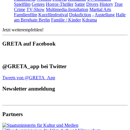
Spielfilm
Genres
Horror-Thriller
Satire
Divers
History
True
Crime
TV-Show
Multimedia-Installation
Martial Arts
Familienfilm
Kurzfilmfestival
Dokufiction
-
Austellung
Halle
am Berghain Berlin
Familie / Kinder
Kdrama
Jetzt weiterempfehlen!
GRETA auf Facebook
@GRETA_app bei Twitter
Tweets von @GRETA_App
Newsletter anmeldung
Partners