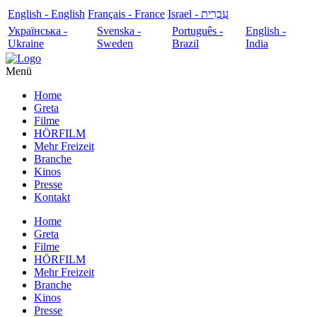
English - English
Français - France
עִבְרִית - Israel
Українська -
Svenska -
Português -
English -
Ukraine
Sweden
Brazil
India
Menü
Home
Greta
Filme
HÖRFILM
Mehr Freizeit
Branche
Kinos
Presse
Kontakt
Home
Greta
Filme
HÖRFILM
Mehr Freizeit
Branche
Kinos
Presse