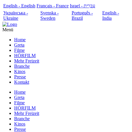
English - English
Français - France
עִבְרִית - Israel
Українська -
Svenska -
Português -
English -
Ukraine
Sweden
Brazil
India
Menü
Home
Greta
Filme
HÖRFILM
Mehr Freizeit
Branche
Kinos
Presse
Kontakt
Home
Greta
Filme
HÖRFILM
Mehr Freizeit
Branche
Kinos
Presse