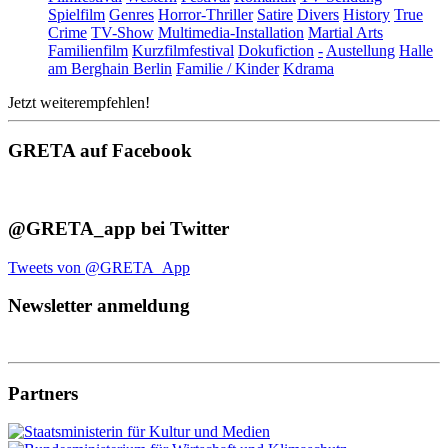
Spielfilm
Genres
Horror-Thriller
Satire
Divers
History
True
Crime
TV-Show
Multimedia-Installation
Martial Arts
Familienfilm
Kurzfilmfestival
Dokufiction
-
Austellung
Halle
am Berghain Berlin
Familie / Kinder
Kdrama
Jetzt weiterempfehlen!
GRETA auf Facebook
@GRETA_app bei Twitter
Tweets von @GRETA_App
Newsletter anmeldung
Partners