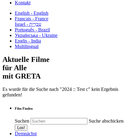
Kontakt
English - English
Français - France
עִבְרִית - Israel
Português - Brazil
Українська - Ukraine
Englis - India
Multilingual
Aktuelle Filme
für Alle
mit GRETA
Es wurde für die Suche nach "2024 :: Test c" kein Ergebnis
gefunden!
Film Finden
Suchen
Suche abschicken
Demnächst