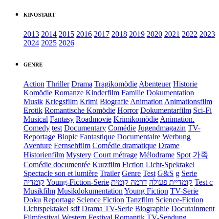
KINOSTART
2013
2014
2015
2016
2017
2018
2019
2020
2021
2022
2023
2024
2025
2026
GENRE
Action
Thriller
Drama
Tragikomödie
Abenteuer
Historie
Komödie
Romanze
Kinderfilm
Familie
Dokumentation
Musik
Kriegsfilm
Krimi
Biografie
Animation
Animationsfilm
Erotik
Romantische Komödie
Horror
Dokumentarfilm
Sci-Fi
Musical
Fantasy
Roadmovie
Krimikomödie
Animation.
Comedy
test
Documentary
Comédie
Jugendmagazin
TV-
Reportage
Biopic
Fantastique
Documentaire
Werbung
Aventure
Fernsehfilm
Comédie dramatique
Drame
Historienfilm
Mystery
Court métrage
Mélodrame
Spot
가족
Comédie documentée
Kurzfilm
Fiction
Licht-Spektakel
Spectacle son et lumière
Trailer
Genre
Test
G&S
g
Serie
קומדיה
Young-Fiction-Serie
דרמה קומית
קומדיית פעולה
Test c
Musikfilm
Musikdokumentation
Young Fiction
TV-Serie
Doku
Reportage
Science Fiction
Tanzfilm
Science-Fiction
Lichtspektakel
sdf
Drama TV-Serie
Biographie
Docutainment
Filmfestival
Western
Festival
Romantik
TV-Sendung