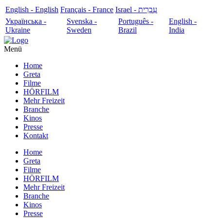
English - English
Français - France
עִבְרִית - Israel
Українська -
Svenska -
Português -
English -
Ukraine
Sweden
Brazil
India
Menü
Home
Greta
Filme
HÖRFILM
Mehr Freizeit
Branche
Kinos
Presse
Kontakt
Home
Greta
Filme
HÖRFILM
Mehr Freizeit
Branche
Kinos
Presse