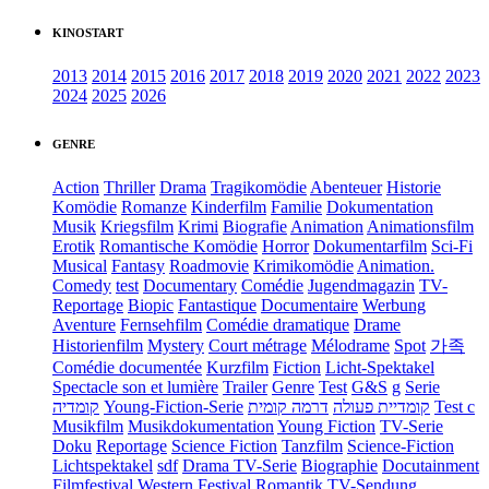
KINOSTART
2013
2014
2015
2016
2017
2018
2019
2020
2021
2022
2023
2024
2025
2026
GENRE
Action
Thriller
Drama
Tragikomödie
Abenteuer
Historie
Komödie
Romanze
Kinderfilm
Familie
Dokumentation
Musik
Kriegsfilm
Krimi
Biografie
Animation
Animationsfilm
Erotik
Romantische Komödie
Horror
Dokumentarfilm
Sci-Fi
Musical
Fantasy
Roadmovie
Krimikomödie
Animation.
Comedy
test
Documentary
Comédie
Jugendmagazin
TV-
Reportage
Biopic
Fantastique
Documentaire
Werbung
Aventure
Fernsehfilm
Comédie dramatique
Drame
Historienfilm
Mystery
Court métrage
Mélodrame
Spot
가족
Comédie documentée
Kurzfilm
Fiction
Licht-Spektakel
Spectacle son et lumière
Trailer
Genre
Test
G&S
g
Serie
קומדיה
Young-Fiction-Serie
דרמה קומית
קומדיית פעולה
Test c
Musikfilm
Musikdokumentation
Young Fiction
TV-Serie
Doku
Reportage
Science Fiction
Tanzfilm
Science-Fiction
Lichtspektakel
sdf
Drama TV-Serie
Biographie
Docutainment
Filmfestival
Western
Festival
Romantik
TV-Sendung