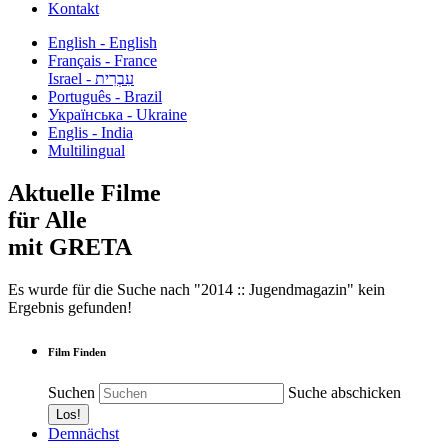
Kontakt
English - English
Français - France
עִבְרִית - Israel
Português - Brazil
Українська - Ukraine
Englis - India
Multilingual
Aktuelle Filme
für Alle
mit GRETA
Es wurde für die Suche nach "2014 :: Jugendmagazin" kein
Ergebnis gefunden!
Film Finden
Suchen
Suche abschicken
Demnächst