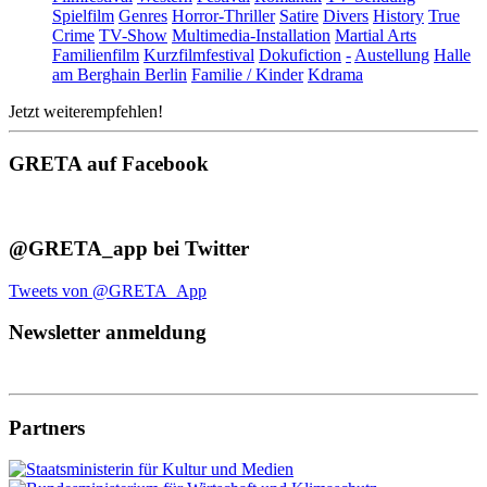
Spielfilm
Genres
Horror-Thriller
Satire
Divers
History
True
Crime
TV-Show
Multimedia-Installation
Martial Arts
Familienfilm
Kurzfilmfestival
Dokufiction
-
Austellung
Halle
am Berghain Berlin
Familie / Kinder
Kdrama
Jetzt weiterempfehlen!
GRETA auf Facebook
@GRETA_app bei Twitter
Tweets von @GRETA_App
Newsletter anmeldung
Partners