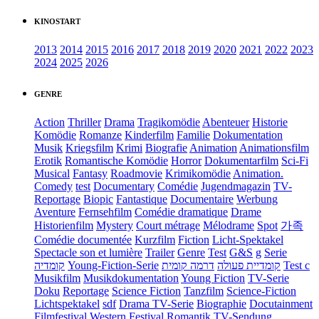
KINOSTART
2013
2014
2015
2016
2017
2018
2019
2020
2021
2022
2023
2024
2025
2026
GENRE
Action
Thriller
Drama
Tragikomödie
Abenteuer
Historie
Komödie
Romanze
Kinderfilm
Familie
Dokumentation
Musik
Kriegsfilm
Krimi
Biografie
Animation
Animationsfilm
Erotik
Romantische Komödie
Horror
Dokumentarfilm
Sci-Fi
Musical
Fantasy
Roadmovie
Krimikomödie
Animation.
Comedy
test
Documentary
Comédie
Jugendmagazin
TV-
Reportage
Biopic
Fantastique
Documentaire
Werbung
Aventure
Fernsehfilm
Comédie dramatique
Drame
Historienfilm
Mystery
Court métrage
Mélodrame
Spot
가족
Comédie documentée
Kurzfilm
Fiction
Licht-Spektakel
Spectacle son et lumière
Trailer
Genre
Test
G&S
g
Serie
קומדיה
Young-Fiction-Serie
דרמה קומית
קומדיית פעולה
Test c
Musikfilm
Musikdokumentation
Young Fiction
TV-Serie
Doku
Reportage
Science Fiction
Tanzfilm
Science-Fiction
Lichtspektakel
sdf
Drama TV-Serie
Biographie
Docutainment
Filmfestival
Western
Festival
Romantik
TV-Sendung