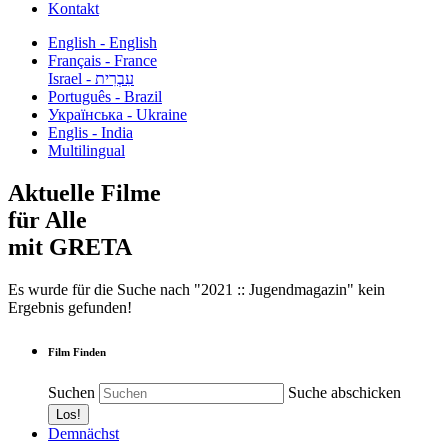
Kontakt
English - English
Français - France
עִבְרִית - Israel
Português - Brazil
Українська - Ukraine
Englis - India
Multilingual
Aktuelle Filme
für Alle
mit GRETA
Es wurde für die Suche nach "2021 :: Jugendmagazin" kein
Ergebnis gefunden!
Film Finden
Suchen
Suche abschicken
Demnächst