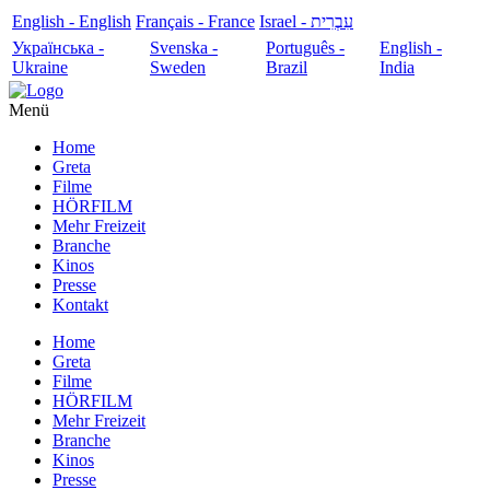
English - English
Français - France
עִבְרִית - Israel
Українська -
Svenska -
Português -
English -
Ukraine
Sweden
Brazil
India
Menü
Home
Greta
Filme
HÖRFILM
Mehr Freizeit
Branche
Kinos
Presse
Kontakt
Home
Greta
Filme
HÖRFILM
Mehr Freizeit
Branche
Kinos
Presse