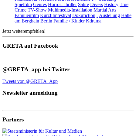
Spielfilm
Genres
Horror-Thriller
Satire
Divers
History
True
Crime
TV-Show
Multimedia-Installation
Martial Arts
Familienfilm
Kurzfilmfestival
Dokufiction
-
Austellung
Halle
am Berghain Berlin
Familie / Kinder
Kdrama
Jetzt weiterempfehlen!
GRETA auf Facebook
@GRETA_app bei Twitter
Tweets von @GRETA_App
Newsletter anmeldung
Partners