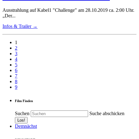
Ausstrahlung auf Kabel1 "Challenge" am 28.10.2019 ca. 2:00 Uhr.
„Der...
Infos & Trailer →
1
2
3
4
5
6
7
8
9
Film Finden
Suchen
Suche abschicken
Demnächst