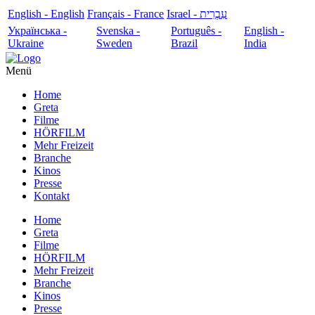
English - English
Français - France
עִבְרִית - Israel
Українська -
Svenska -
Português -
English -
Ukraine
Sweden
Brazil
India
Menü
Home
Greta
Filme
HÖRFILM
Mehr Freizeit
Branche
Kinos
Presse
Kontakt
Home
Greta
Filme
HÖRFILM
Mehr Freizeit
Branche
Kinos
Presse