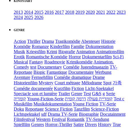
KINOSTART
2013
2014
2015
2016
2017
2018
2019
2020
2021
2022
2023
2024
2025
2026
GENRE
Action
Thriller
Drama
Tragikomödie
Abenteuer
Historie
Komödie
Romanze
Kinderfilm
Familie
Dokumentation
Musik
Kriegsfilm
Krimi
Biografie
Animation
Animationsfilm
Erotik
Romantische Komödie
Horror
Dokumentarfilm
Sci-Fi
Musical
Fantasy
Roadmovie
Krimikomödie
Animation.
Comedy
test
Documentary
Comédie
Jugendmagazin
TV-
Reportage
Biopic
Fantastique
Documentaire
Werbung
Aventure
Fernsehfilm
Comédie dramatique
Drame
Historienfilm
Mystery
Court métrage
Mélodrame
Spot
가족
Comédie documentée
Kurzfilm
Fiction
Licht-Spektakel
Spectacle son et lumière
Trailer
Genre
Test
G&S
g
Serie
קומדיה
Young-Fiction-Serie
דרמה קומית
קומדיית פעולה
Test c
Musikfilm
Musikdokumentation
Young Fiction
TV-Serie
Doku
Reportage
Science Fiction
Tanzfilm
Science-Fiction
Lichtspektakel
sdf
Drama TV-Serie
Biographie
Docutainment
Filmfestival
Western
Festival
Romantik
TV-Sendung
Spielfilm
Genres
Horror-Thriller
Satire
Divers
History
True