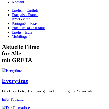
Kontakt
English - English
Français - France
עִבְרִית - Israel
Português - Brazil
Українська - Ukraine
Englis - India
Multilingual
Aktuelle Filme
für Alle
mit GRETA
Everytime
Das letzte Foto, das Jessie gemacht hat, zeigt die Sonne über...
Infos & Trailer →