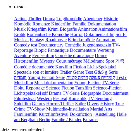
GENRE
Action
Thriller
Drama
Tragikomödie
Abenteuer
Historie
Komödie
Romanze
Kinderfilm
Familie
Dokumentation
Musik
Kriegsfilm
Krimi
Biografie
Animation
Animationsfilm
Erotik
Romantische Komödie
Horror
Dokumentarfilm
Sci-Fi
Musical
Fantasy
Roadmovie
Krimikomödie
Animation.
Comedy
test
Documentary
Comédie
Jugendmagazin
TV-
Reportage
Biopic
Fantastique
Documentaire
Werbung
Aventure
Fernsehfilm
Comédie dramatique
Drame
Historienfilm
Mystery
Court métrage
Mélodrame
Spot
가족
Comédie documentée
Kurzfilm
Fiction
Licht-Spektakel
Spectacle son et lumière
Trailer
Genre
Test
G&S
g
Serie
קומדיה
Young-Fiction-Serie
דרמה קומית
קומדיית פעולה
Test c
Musikfilm
Musikdokumentation
Young Fiction
TV-Serie
Doku
Reportage
Science Fiction
Tanzfilm
Science-Fiction
Lichtspektakel
sdf
Drama TV-Serie
Biographie
Docutainment
Filmfestival
Western
Festival
Romantik
TV-Sendung
Spielfilm
Genres
Horror-Thriller
Satire
Divers
History
True
Crime
TV-Show
Multimedia-Installation
Martial Arts
Familienfilm
Kurzfilmfestival
Dokufiction
-
Austellung
Halle
am Berghain Berlin
Familie / Kinder
Kdrama
Jetzt weiterempfehlen!