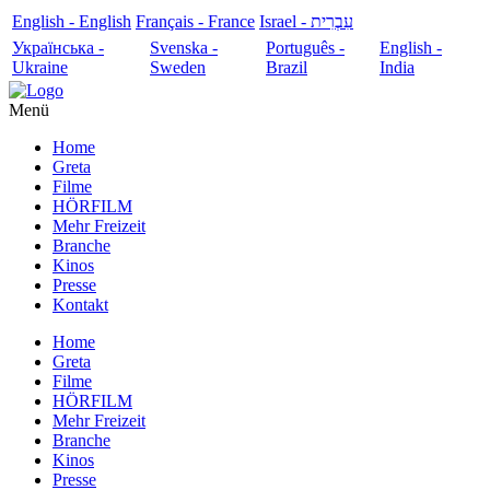
English - English
Français - France
עִבְרִית - Israel
Українська -
Svenska -
Português -
English -
Ukraine
Sweden
Brazil
India
Menü
Home
Greta
Filme
HÖRFILM
Mehr Freizeit
Branche
Kinos
Presse
Kontakt
Home
Greta
Filme
HÖRFILM
Mehr Freizeit
Branche
Kinos
Presse