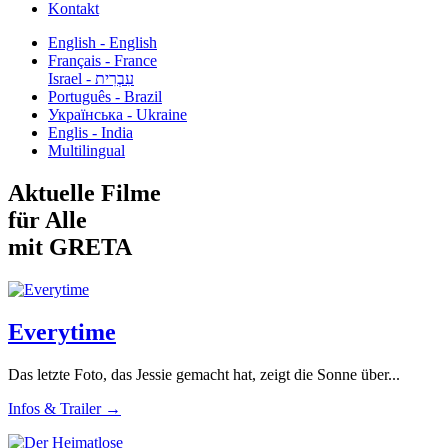
Kontakt
English - English
Français - France
עִבְרִית - Israel
Português - Brazil
Українська - Ukraine
Englis - India
Multilingual
Aktuelle Filme
für Alle
mit GRETA
Everytime
Das letzte Foto, das Jessie gemacht hat, zeigt die Sonne über...
Infos & Trailer →