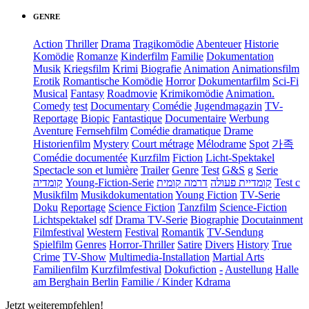
GENRE
Action
Thriller
Drama
Tragikomödie
Abenteuer
Historie
Komödie
Romanze
Kinderfilm
Familie
Dokumentation
Musik
Kriegsfilm
Krimi
Biografie
Animation
Animationsfilm
Erotik
Romantische Komödie
Horror
Dokumentarfilm
Sci-Fi
Musical
Fantasy
Roadmovie
Krimikomödie
Animation.
Comedy
test
Documentary
Comédie
Jugendmagazin
TV-
Reportage
Biopic
Fantastique
Documentaire
Werbung
Aventure
Fernsehfilm
Comédie dramatique
Drame
Historienfilm
Mystery
Court métrage
Mélodrame
Spot
가족
Comédie documentée
Kurzfilm
Fiction
Licht-Spektakel
Spectacle son et lumière
Trailer
Genre
Test
G&S
g
Serie
קומדיה
Young-Fiction-Serie
דרמה קומית
קומדיית פעולה
Test c
Musikfilm
Musikdokumentation
Young Fiction
TV-Serie
Doku
Reportage
Science Fiction
Tanzfilm
Science-Fiction
Lichtspektakel
sdf
Drama TV-Serie
Biographie
Docutainment
Filmfestival
Western
Festival
Romantik
TV-Sendung
Spielfilm
Genres
Horror-Thriller
Satire
Divers
History
True
Crime
TV-Show
Multimedia-Installation
Martial Arts
Familienfilm
Kurzfilmfestival
Dokufiction
-
Austellung
Halle
am Berghain Berlin
Familie / Kinder
Kdrama
Jetzt weiterempfehlen!