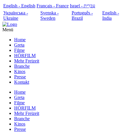
English - English
Français - France
עִבְרִית - Israel
Українська -
Svenska -
Português -
English -
Ukraine
Sweden
Brazil
India
Menü
Home
Greta
Filme
HÖRFILM
Mehr Freizeit
Branche
Kinos
Presse
Kontakt
Home
Greta
Filme
HÖRFILM
Mehr Freizeit
Branche
Kinos
Presse