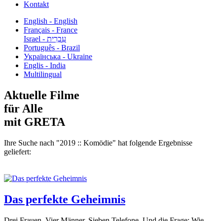
Kontakt
English - English
Français - France
עִבְרִית - Israel
Português - Brazil
Українська - Ukraine
Englis - India
Multilingual
Aktuelle Filme
für Alle
mit GRETA
Ihre Suche nach "2019 :: Komödie" hat folgende Ergebnisse
geliefert:
Das perfekte Geheimnis
Drei Frauen. Vier Männer. Sieben Telefone. Und die Frage: Wie...