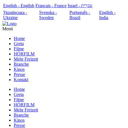
English - English
Français - France
עִבְרִית - Israel
Українська -
Svenska -
Português -
English -
Ukraine
Sweden
Brazil
India
Menü
Home
Greta
Filme
HÖRFILM
Mehr Freizeit
Branche
Kinos
Presse
Kontakt
Home
Greta
Filme
HÖRFILM
Mehr Freizeit
Branche
Kinos
Presse