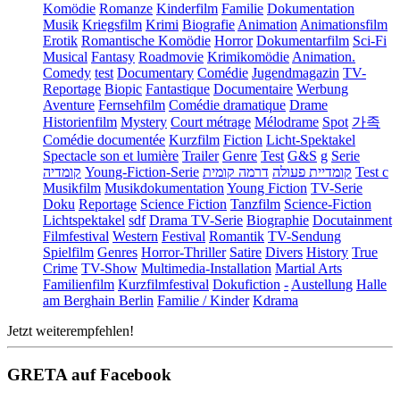
Komödie
Romanze
Kinderfilm
Familie
Dokumentation
Musik
Kriegsfilm
Krimi
Biografie
Animation
Animationsfilm
Erotik
Romantische Komödie
Horror
Dokumentarfilm
Sci-Fi
Musical
Fantasy
Roadmovie
Krimikomödie
Animation.
Comedy
test
Documentary
Comédie
Jugendmagazin
TV-
Reportage
Biopic
Fantastique
Documentaire
Werbung
Aventure
Fernsehfilm
Comédie dramatique
Drame
Historienfilm
Mystery
Court métrage
Mélodrame
Spot
가족
Comédie documentée
Kurzfilm
Fiction
Licht-Spektakel
Spectacle son et lumière
Trailer
Genre
Test
G&S
g
Serie
קומדיה
Young-Fiction-Serie
דרמה קומית
קומדיית פעולה
Test c
Musikfilm
Musikdokumentation
Young Fiction
TV-Serie
Doku
Reportage
Science Fiction
Tanzfilm
Science-Fiction
Lichtspektakel
sdf
Drama TV-Serie
Biographie
Docutainment
Filmfestival
Western
Festival
Romantik
TV-Sendung
Spielfilm
Genres
Horror-Thriller
Satire
Divers
History
True
Crime
TV-Show
Multimedia-Installation
Martial Arts
Familienfilm
Kurzfilmfestival
Dokufiction
-
Austellung
Halle
am Berghain Berlin
Familie / Kinder
Kdrama
Jetzt weiterempfehlen!
GRETA auf Facebook