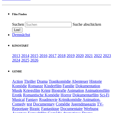
Film Finden
Suchen
Suche abschicken
Demnächst
KINOSTART
2013
2014
2015
2016
2017
2018
2019
2020
2021
2022
2023
2024
2025
2026
GENRE
Action
Thriller
Drama
Tragikomödie
Abenteuer
Historie
Komödie
Romanze
Kinderfilm
Familie
Dokumentation
Musik
Kriegsfilm
Krimi
Biografie
Animation
Animationsfilm
Erotik
Romantische Komödie
Horror
Dokumentarfilm
Sci-Fi
Musical
Fantasy
Roadmovie
Krimikomödie
Animation.
Comedy
test
Documentary
Comédie
Jugendmagazin
TV-
Reportage
Biopic
Fantastique
Documentaire
Werbung