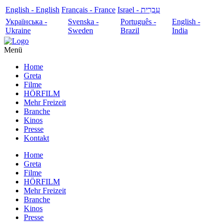
English - English
Français - France
עִבְרִית - Israel
Українська -
Svenska -
Português -
English -
Ukraine
Sweden
Brazil
India
Menü
Home
Greta
Filme
HÖRFILM
Mehr Freizeit
Branche
Kinos
Presse
Kontakt
Home
Greta
Filme
HÖRFILM
Mehr Freizeit
Branche
Kinos
Presse