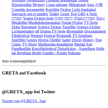
Aventure
Fernsehfilm
Comédie dramatique
Drame
Historienfilm
Mystery
Court métrage
Mélodrame
Spot
가족
Comédie documentée
Kurzfilm
Fiction
Licht-Spektakel
Spectacle son et lumière
Trailer
Genre
Test
G&S
g
Serie
קומדיה
Young-Fiction-Serie
דרמה קומית
קומדיית פעולה
Test c
Musikfilm
Musikdokumentation
Young Fiction
TV-Serie
Doku
Reportage
Science Fiction
Tanzfilm
Science-Fiction
Lichtspektakel
sdf
Drama TV-Serie
Biographie
Docutainment
Filmfestival
Western
Festival
Romantik
TV-Sendung
Spielfilm
Genres
Horror-Thriller
Satire
Divers
History
True
Crime
TV-Show
Multimedia-Installation
Martial Arts
Familienfilm
Kurzfilmfestival
Dokufiction
-
Austellung
Halle
am Berghain Berlin
Familie / Kinder
Kdrama
Jetzt weiterempfehlen!
GRETA auf Facebook
@GRETA_app bei Twitter
Tweets von @GRETA_App