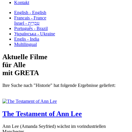
Kontakt
English - English
Français - France
עִבְרִית - Israel
Português - Brazil
Українська - Ukraine
Englis - India
Multilingual
Aktuelle Filme
für Alle
mit GRETA
Ihre Suche nach "Historie" hat folgende Ergebnisse geliefert:
The Testament of Ann Lee
Ann Lee (Amanda Seyfried) wächst im vorindustriellen
Manchester...