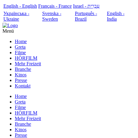
English - English
Français - France
עִבְרִית - Israel
Українська -
Svenska -
Português -
English -
Ukraine
Sweden
Brazil
India
Menü
Home
Greta
Filme
HÖRFILM
Mehr Freizeit
Branche
Kinos
Presse
Kontakt
Home
Greta
Filme
HÖRFILM
Mehr Freizeit
Branche
Kinos
Presse