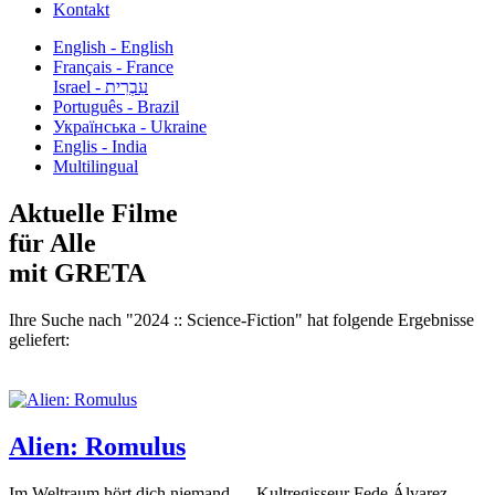
Kontakt
English - English
Français - France
עִבְרִית - Israel
Português - Brazil
Українська - Ukraine
Englis - India
Multilingual
Aktuelle Filme
für Alle
mit GRETA
Ihre Suche nach "2024 :: Science-Fiction" hat folgende Ergebnisse
geliefert:
Alien: Romulus
Im Weltraum hört dich niemand … Kultregisseur Fede Álvarez...