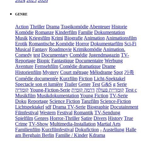
2024
2025
2026
GENRE
Action
Thriller
Drama
Tragikomödie
Abenteuer
Historie
Komödie
Romanze
Kinderfilm
Familie
Dokumentation
Musik
Kriegsfilm
Krimi
Biografie
Animation
Animationsfilm
Erotik
Romantische Komödie
Horror
Dokumentarfilm
Sci-Fi
Musical
Fantasy
Roadmovie
Krimikomödie
Animation.
Comedy
test
Documentary
Comédie
Jugendmagazin
TV-
Reportage
Biopic
Fantastique
Documentaire
Werbung
Aventure
Fernsehfilm
Comédie dramatique
Drame
Historienfilm
Mystery
Court métrage
Mélodrame
Spot
가족
Comédie documentée
Kurzfilm
Fiction
Licht-Spektakel
Spectacle son et lumière
Trailer
Genre
Test
G&S
g
Serie
קומדיה
Young-Fiction-Serie
דרמה קומית
קומדיית פעולה
Test c
Musikfilm
Musikdokumentation
Young Fiction
TV-Serie
Doku
Reportage
Science Fiction
Tanzfilm
Science-Fiction
Lichtspektakel
sdf
Drama TV-Serie
Biographie
Docutainment
Filmfestival
Western
Festival
Romantik
TV-Sendung
Spielfilm
Genres
Horror-Thriller
Satire
Divers
History
True
Crime
TV-Show
Multimedia-Installation
Martial Arts
Familienfilm
Kurzfilmfestival
Dokufiction
-
Austellung
Halle
am Berghain Berlin
Familie / Kinder
Kdrama