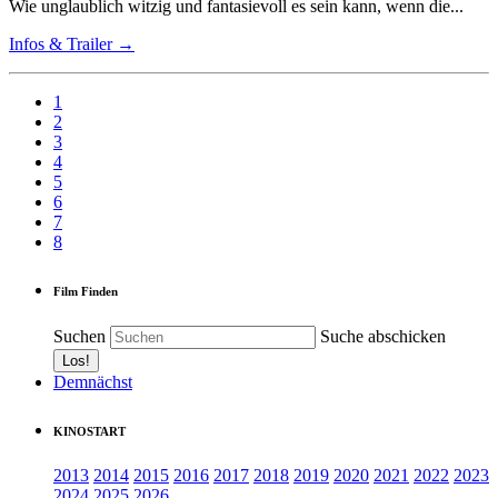
Wie unglaublich witzig und fantasievoll es sein kann, wenn die...
Infos & Trailer →
1
2
3
4
5
6
7
8
Film Finden
Suchen
Suche abschicken
Demnächst
KINOSTART
2013
2014
2015
2016
2017
2018
2019
2020
2021
2022
2023
2024
2025
2026