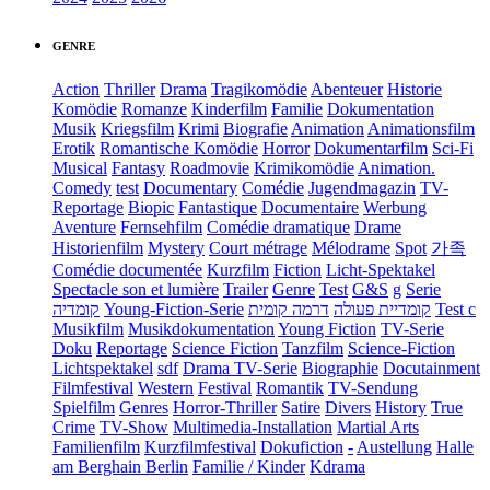
GENRE
Action
Thriller
Drama
Tragikomödie
Abenteuer
Historie
Komödie
Romanze
Kinderfilm
Familie
Dokumentation
Musik
Kriegsfilm
Krimi
Biografie
Animation
Animationsfilm
Erotik
Romantische Komödie
Horror
Dokumentarfilm
Sci-Fi
Musical
Fantasy
Roadmovie
Krimikomödie
Animation.
Comedy
test
Documentary
Comédie
Jugendmagazin
TV-
Reportage
Biopic
Fantastique
Documentaire
Werbung
Aventure
Fernsehfilm
Comédie dramatique
Drame
Historienfilm
Mystery
Court métrage
Mélodrame
Spot
가족
Comédie documentée
Kurzfilm
Fiction
Licht-Spektakel
Spectacle son et lumière
Trailer
Genre
Test
G&S
g
Serie
קומדיה
Young-Fiction-Serie
דרמה קומית
קומדיית פעולה
Test c
Musikfilm
Musikdokumentation
Young Fiction
TV-Serie
Doku
Reportage
Science Fiction
Tanzfilm
Science-Fiction
Lichtspektakel
sdf
Drama TV-Serie
Biographie
Docutainment
Filmfestival
Western
Festival
Romantik
TV-Sendung
Spielfilm
Genres
Horror-Thriller
Satire
Divers
History
True
Crime
TV-Show
Multimedia-Installation
Martial Arts
Familienfilm
Kurzfilmfestival
Dokufiction
-
Austellung
Halle
am Berghain Berlin
Familie / Kinder
Kdrama