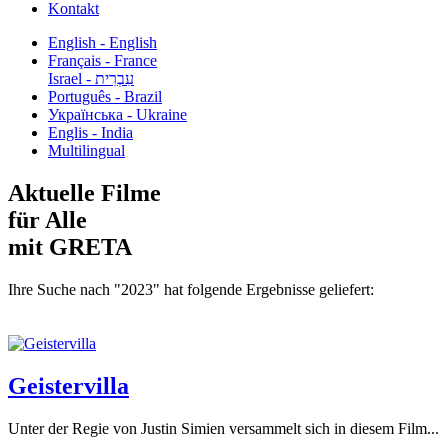
Kontakt
English - English
Français - France
עִבְרִית - Israel
Português - Brazil
Українська - Ukraine
Englis - India
Multilingual
Aktuelle Filme
für Alle
mit GRETA
Ihre Suche nach "2023" hat folgende Ergebnisse geliefert:
Geistervilla
Unter der Regie von Justin Simien versammelt sich in diesem Film...