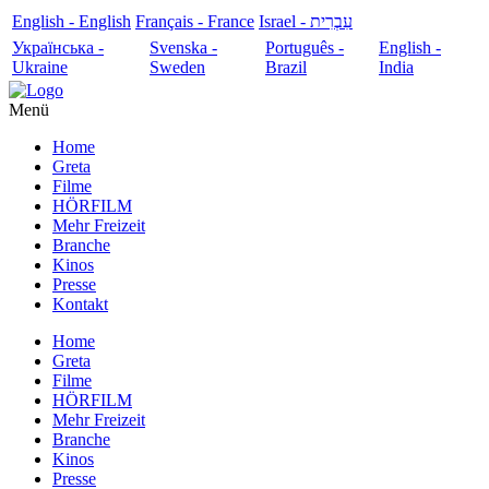
English - English
Français - France
עִבְרִית - Israel
Українська -
Svenska -
Português -
English -
Ukraine
Sweden
Brazil
India
Menü
Home
Greta
Filme
HÖRFILM
Mehr Freizeit
Branche
Kinos
Presse
Kontakt
Home
Greta
Filme
HÖRFILM
Mehr Freizeit
Branche
Kinos
Presse