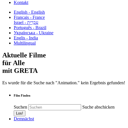
Kontakt
English - English
Français - France
עִבְרִית - Israel
Português - Brazil
Українська - Ukraine
Englis - India
Multilingual
Aktuelle Filme
für Alle
mit GRETA
Es wurde für die Suche nach "Animation." kein Ergebnis gefunden!
Film Finden
Suchen
Suche abschicken
Demnächst