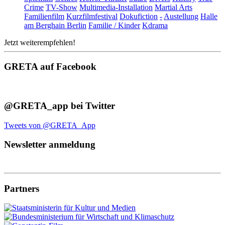
Crime
TV-Show
Multimedia-Installation
Martial Arts
Familienfilm
Kurzfilmfestival
Dokufiction
-
Austellung
Halle
am Berghain Berlin
Familie / Kinder
Kdrama
Jetzt weiterempfehlen!
GRETA auf Facebook
@GRETA_app bei Twitter
Tweets von @GRETA_App
Newsletter anmeldung
Partners