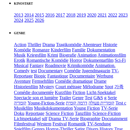
KINOSTART
2013
2014
2015
2016
2017
2018
2019
2020
2021
2022
2023
2024
2025
2026
GENRE
Action
Thriller
Drama
Tragikomödie
Abenteuer
Historie
Komödie
Romanze
Kinderfilm
Familie
Dokumentation
Musik
Kriegsfilm
Krimi
Biografie
Animation
Animationsfilm
Erotik
Romantische Komödie
Horror
Dokumentarfilm
Sci-Fi
Musical
Fantasy
Roadmovie
Krimikomödie
Animation.
Comedy
test
Documentary
Comédie
Jugendmagazin
TV-
Reportage
Biopic
Fantastique
Documentaire
Werbung
Aventure
Fernsehfilm
Comédie dramatique
Drame
Historienfilm
Mystery
Court métrage
Mélodrame
Spot
가족
Comédie documentée
Kurzfilm
Fiction
Licht-Spektakel
Spectacle son et lumière
Trailer
Genre
Test
G&S
g
Serie
קומדיה
Young-Fiction-Serie
דרמה קומית
קומדיית פעולה
Test c
Musikfilm
Musikdokumentation
Young Fiction
TV-Serie
Doku
Reportage
Science Fiction
Tanzfilm
Science-Fiction
Lichtspektakel
sdf
Drama TV-Serie
Biographie
Docutainment
Filmfestival
Western
Festival
Romantik
TV-Sendung
Spielfilm
Genres
Horror-Thriller
Satire
Divers
History
True