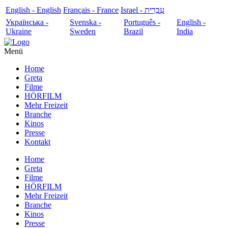
English - English
Français - France
עִבְרִית - Israel
Українська -
Svenska -
Português -
English -
Ukraine
Sweden
Brazil
India
Menü
Home
Greta
Filme
HÖRFILM
Mehr Freizeit
Branche
Kinos
Presse
Kontakt
Home
Greta
Filme
HÖRFILM
Mehr Freizeit
Branche
Kinos
Presse